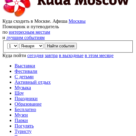
Куда сходить в Москве. Афиша
Москвы
Помощник и путеводитель
по
интересным местам
и
лучшим событиям
Куда пойти
сегодня
завтра
в выходные
в этом месяце
Выставки
Фестивали
С детьми
Активный отдых
Музыка
Шоу
Праздники
Образование
Бесплатно
Музеи
Парки
Погулять
Туристу