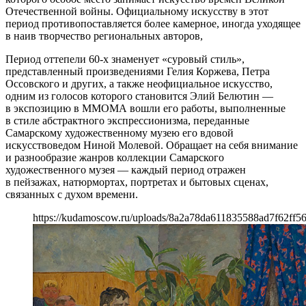
Отечественной войны. Официальному искусству в этот
период противопоставляется более камерное, иногда уходящее
в наив творчество региональных авторов,
Период оттепели 60-х знаменует «суровый стиль»,
представленный произведениями Гелия Коржева, Петра
Оссовского и других, а также неофициальное искусство,
одним из голосов которого становится Элий Белютин —
в экспозицию в ММОМА вошли его работы, выполненные
в стиле абстрактного экспрессионизма, переданные
Самарскому художественному музею его вдовой
искусствоведом Ниной Молевой. Обращает на себя внимание
и разнообразие жанров коллекции Самарского
художественного музея — каждый период отражен
в пейзажах, натюрмортах, портретах и бытовых сценах,
связанных с духом времени.
https://kudamoscow.ru/uploads/8a2a78da611835588ad7f62ff5