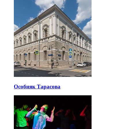
Особняк Тарасова