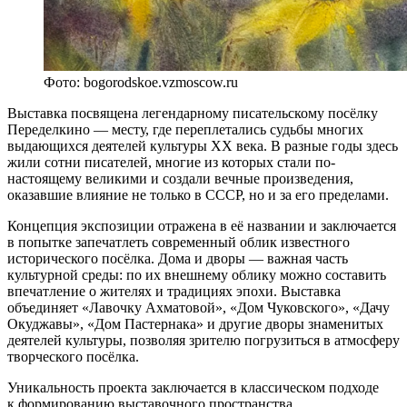
Фото: bogorodskoe.vzmoscow.ru
Выставка посвящена легендарному писательскому посёлку
Переделкино — месту, где переплетались судьбы многих
выдающихся деятелей культуры XX века. В разные годы здесь
жили сотни писателей, многие из которых стали по-
настоящему великими и создали вечные произведения,
оказавшие влияние не только в СССР, но и за его пределами.
Концепция экспозиции отражена в её названии и заключается
в попытке запечатлеть современный облик известного
исторического посёлка. Дома и дворы — важная часть
культурной среды: по их внешнему облику можно составить
впечатление о жителях и традициях эпохи. Выставка
объединяет «Лавочку Ахматовой», «Дом Чуковского», «Дачу
Окуджавы», «Дом Пастернака» и другие дворы знаменитых
деятелей культуры, позволяя зрителю погрузиться в атмосферу
творческого посёлка.
Уникальность проекта заключается в классическом подходе
к формированию выставочного пространства,