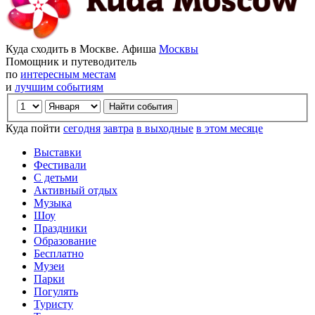
Куда сходить в Москве. Афиша
Москвы
Помощник и путеводитель
по
интересным местам
и
лучшим событиям
Куда пойти
сегодня
завтра
в выходные
в этом месяце
Выставки
Фестивали
С детьми
Активный отдых
Музыка
Шоу
Праздники
Образование
Бесплатно
Музеи
Парки
Погулять
Туристу