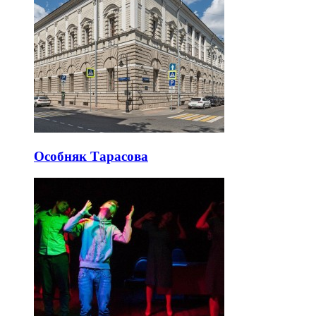
Особняк Тарасова