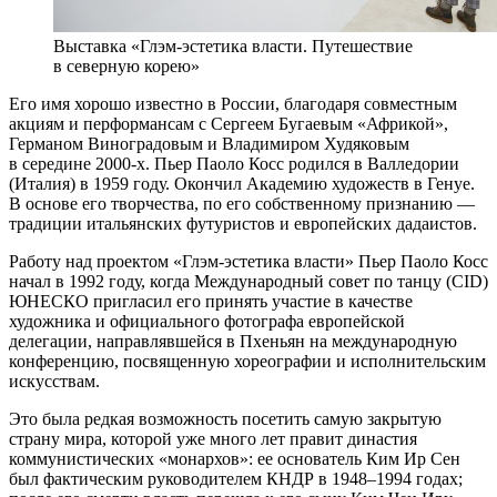
Выставка «Глэм-эстетика власти. Путешествие
в северную корею»
Его имя хорошо известно в России, благодаря совместным
акциям и перформансам с Сергеем Бугаевым «Африкой»,
Германом Виноградовым и Владимиром Худяковым
в середине 2000-х. Пьер Паоло Косс родился в Валледории
(Италия) в 1959 году. Окончил Академию художеств в Генуе.
В основе его творчества, по его собственному признанию —
традиции итальянских футуристов и европейских дадаистов.
Работу над проектом «Глэм-эстетика власти» Пьер Паоло Косс
начал в 1992 году, когда Международный совет по танцу (CID)
ЮНЕСКО пригласил его принять участие в качестве
художника и официального фотографа европейской
делегации, направлявшейся в Пхеньян на международную
конференцию, посвященную хореографии и исполнительским
искусствам.
Это была редкая возможность посетить самую закрытую
страну мира, которой уже много лет правит династия
коммунистических «монархов»: ее основатель Ким Ир Сен
был фактическим руководителем КНДР в 1948–1994 годах;