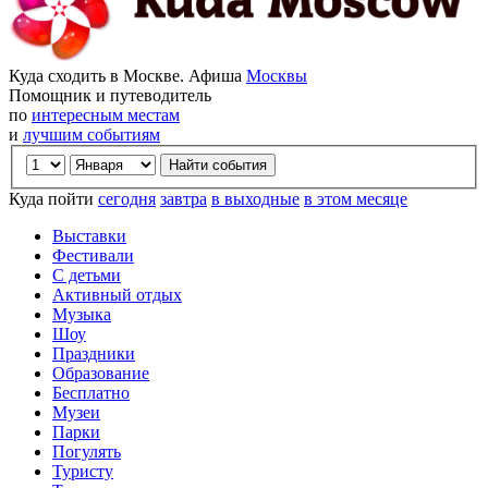
Куда сходить в Москве. Афиша
Москвы
Помощник и путеводитель
по
интересным местам
и
лучшим событиям
Куда пойти
сегодня
завтра
в выходные
в этом месяце
Выставки
Фестивали
С детьми
Активный отдых
Музыка
Шоу
Праздники
Образование
Бесплатно
Музеи
Парки
Погулять
Туристу