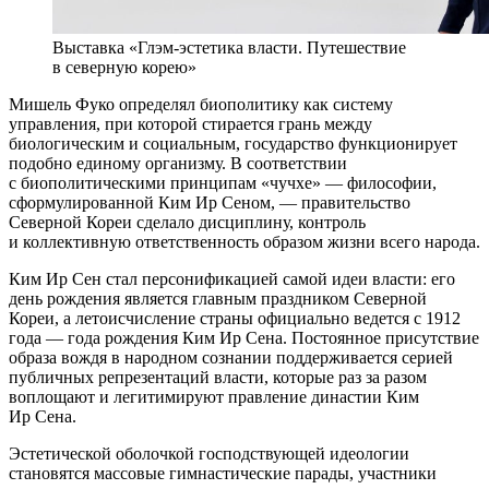
Выставка «Глэм-эстетика власти. Путешествие
в северную корею»
Мишель Фуко определял биополитику как систему
управления, при которой стирается грань между
биологическим и социальным, государство функционирует
подобно единому организму. В соответствии
с биополитическими принципам «чучхе» — философии,
сформулированной Ким Ир Сеном, — правительство
Северной Кореи сделало дисциплину, контроль
и коллективную ответственность образом жизни всего народа.
Ким Ир Сен стал персонификацией самой идеи власти: его
день рождения является главным праздником Северной
Кореи, а летоисчисление страны официально ведется с 1912
года — года рождения Ким Ир Сена. Постоянное присутствие
образа вождя в народном сознании поддерживается серией
публичных репрезентаций власти, которые раз за разом
воплощают и легитимируют правление династии Ким
Ир Сена.
Эстетической оболочкой господствующей идеологии
становятся массовые гимнастические парады, участники