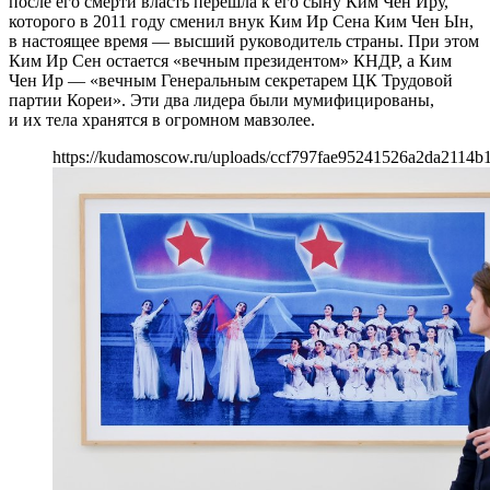
после его смерти власть перешла к его сыну Ким Чен Иру,
которого в 2011 году сменил внук Ким Ир Сена Ким Чен Ын,
в настоящее время — высший руководитель страны. При этом
Ким Ир Сен остается «вечным президентом» КНДР, а Ким
Чен Ир — «вечным Генеральным секретарем ЦК Трудовой
партии Кореи». Эти два лидера были мумифицированы,
и их тела хранятся в огромном мавзолее.
https://kudamoscow.ru/uploads/ccf797fae95241526a2da2114b