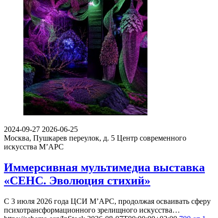
Пожалуйста, оставьте подробный отзыв или комментарий,
чтобы другим людям было проще принять решение по поводу
посещения! Расскажите о том, что стоит знать тем, кто только
планирует посещение.
Поделитесь с своими впечатлениями от посещения. Напишите
о том, что вам понравилось, а что нет, что запомнилось, что
показалось интересным или необычным. Если вы ходили с
детьми, расскажите об их впечатлениях.
Будьте корректны, и соблюдайте правила приличия.
Смотрите также события