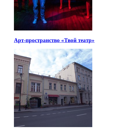
Особняк Тарасова