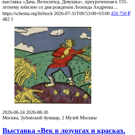
2026-07-09
2026-11-08
Москва, ул. Дольская, д.1
Музей-заповедник «Царицыно»
Выставка «Дача. Велосипед. Девушка»
С 9 июля по 8 ноября 2026 года в «Царицыне» пройдет
выставка «Дача. Велосипед. Девушка», приуроченная к 155-
летнему юбилею со дня рождения Леонида Андреева…
https://schema.org/InStock
2026-07-31T09:53:00+03:00
450
750
₽
482
1