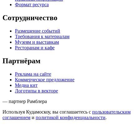
© 2013–2026
кудамоскоу.ру
| kudamoscow.ru
Контакты
Сообщить об ошибке
Наша электронная почта
mailbox@kudamoscow.ru
Кудамоскоу
Пресс-релиз
Редакционная политика
Правовая информация
Формат ресурса
Сотрудничество
Размещение событий