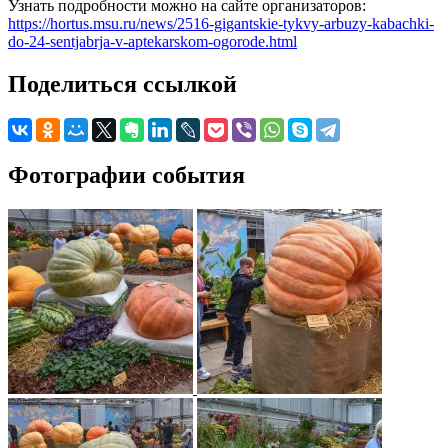
Узнать подробности можно на сайте организаторов:
https://hortus.msu.ru/news/2516-gigantskie-tykvy-arbuzy-kabachki-
do-24-sentjabrja-v-aptekarskom-ogorode.html
Поделиться ссылкой
Фотографии события