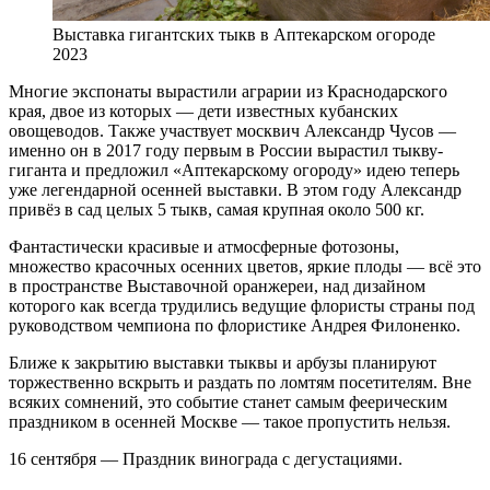
Выставка гигантских тыкв в Аптекарском огороде
2023
Многие экспонаты вырастили аграрии из Краснодарского
края, двое из которых — дети известных кубанских
овощеводов. Также участвует москвич Александр Чусов —
именно он в 2017 году первым в России вырастил тыкву-
гиганта и предложил «Аптекарскому огороду» идею теперь
уже легендарной осенней выставки. В этом году Александр
привёз в сад целых 5 тыкв, самая крупная около 500 кг.
Фантастически красивые и атмосферные фотозоны,
множество красочных осенних цветов, яркие плоды — всё это
в пространстве Выставочной оранжереи, над дизайном
которого как всегда трудились ведущие флористы страны под
руководством чемпиона по флористике Андрея Филоненко.
Ближе к закрытию выставки тыквы и арбузы планируют
торжественно вскрыть и раздать по ломтям посетителям. Вне
всяких сомнений, это событие станет самым феерическим
праздником в осенней Москве — такое пропустить нельзя.
16 сентября — Праздник винограда с дегустациями.