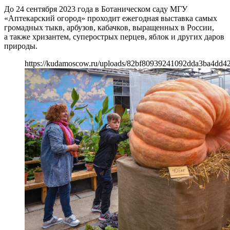
До 24 сентября 2023 года в Ботаническом саду МГУ
«Аптекарский огород» проходит ежегодная выставка самых
громадных тыкв, арбузов, кабачков, выращенных в России,
а также хризантем, суперострых перцев, яблок и других даров
природы.
https://kudamoscow.ru/uploads/82bf80939241092dda3ba4dd4