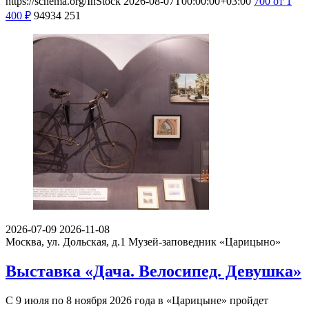
2024-09-27
2026-06-25
Москва, Пушкарев переулок, д. 5
Центр современного
искусства М’АРС
Иммерсивная мультимедиа выставка
«СЕНС. Эволюция стихий»
С 3 июля 2026 года ЦСИ М’АРС, продолжая осваивать сферу
психотрансформационного зрелищного искусства…
https://schema.org/InStock
2026-08-07T00:00:00+03:00
700
от 1
400
₽
94934
251