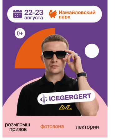
497
2
На нашем сайте вы найдете всю информацию про событие
выставка гигантских тыкв в Аптекарском огороде 2023.
Кудамоскоу — это интерактивная афиша самых интересных
событий Москвы.
Кудамоскоу в курсе всех событий, которые пройдут в Москве.
Если вы знаете о событии, которого нет на сайте,
сообщите
нам
!
Напомнить
Вы организатор этого события?