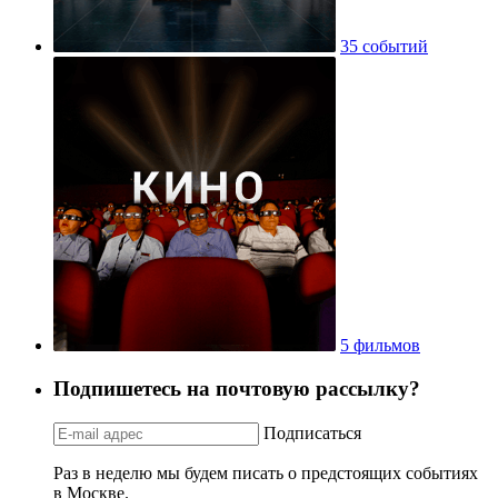
783 места
35 событий