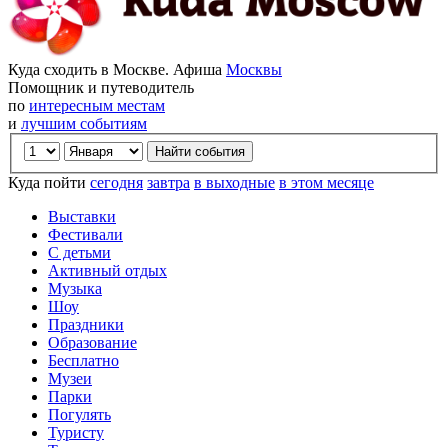
Куда сходить в Москве. Афиша
Москвы
Помощник и путеводитель
по
интересным местам
и
лучшим событиям
Куда пойти
сегодня
завтра
в выходные
в этом месяце
Выставки
Фестивали
С детьми
Активный отдых
Музыка
Шоу
Праздники
Образование
Бесплатно
Музеи
Парки
Погулять
Туристу