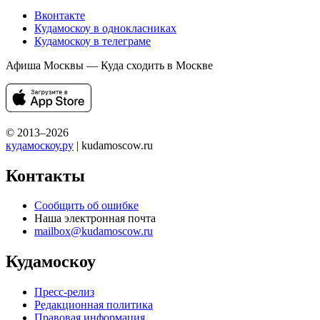
с ребенком, куда сходить с парнем или девушкой? Выбираете
место для свидания? Ищете развлечения на выходные?
Интересуетесь активным отдыхом? Посещаете выставки?
Не знаете куда сходить на корпоратив? Кудамоскоу поможет!
Кудамоскоу — это лучший сайт о самых интересных событиях
Москвы. Мы знаем куда сходить в Москве с девушкой,
с парнем или большой компанией. У нас только лучшие
события, музеи и выставки Москвы. События для детей
и их родителей, лучшие достопримечательности и интересные
места Москвы, которые обязательно стоит посетить!
Мы советуем любые варианты отдыха в Москве — концерты,
отдых в парках, достопримечательности для экскурсий, места,
куда можно сходить с ребенком, выставки, театры, шоу,
спортивные мероприятия, места для активного отдыха
и отдыха с семьей, и многое другое.
Мы в социальных сетях
Вконтакте
Кудамоскоу в однокласниках
Кудамоскоу в телеграме
Афиша Москвы — Куда сходить в Москве