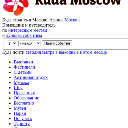
Куда сходить в Москве. Афиша
Москвы
Помощник и путеводитель
по
интересным местам
и
лучшим событиям
Куда пойти
сегодня
завтра
в выходные
в этом месяце
Выставки
Фестивали
С детьми
Активный отдых
Музыка
Шоу
Праздники
Образование
Бесплатно
Музеи
Парки
Погулять
Туристу