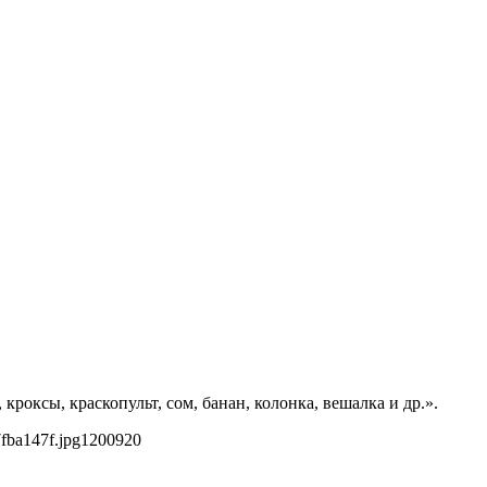
роксы, краскопульт, сом, банан, колонка, вешалка и др.».
fba147f.jpg
1200
920