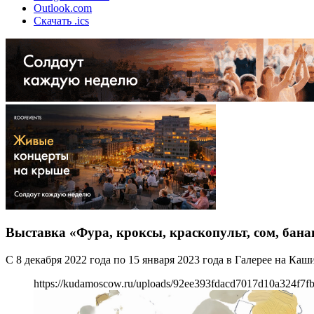
Outlook.com
Скачать .ics
Выставка «Фура, кроксы, краскопульт, сом, банан
С 8 декабря 2022 года по 15 января 2023 года в Галерее на Ка
https://kudamoscow.ru/uploads/92ee393fdacd7017d10a324f7fb