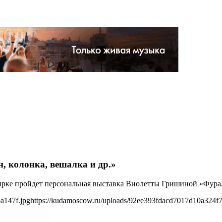
, колонка, вешалка и др.»
ширке пройдет персональная выставка Виолетты Гришиной «Фура, к
a147f.jpg
https://kudamoscow.ru/uploads/92ee393fdacd7017d10a324f7