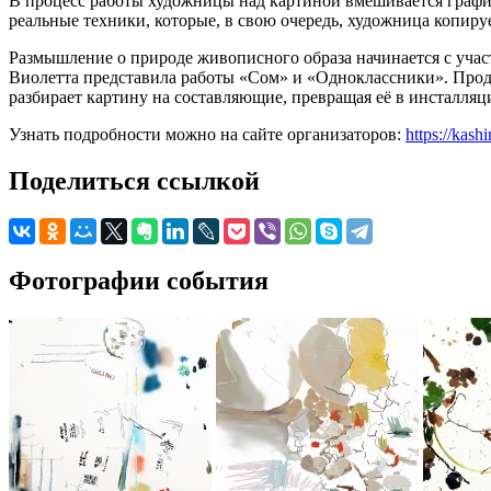
В процесс работы художницы над картиной вмешивается графи
реальные техники, которые, в свою очередь, художница копируе
Размышление о природе живописного образа начинается с уча
Виолетта представила работы «Сом» и «Одноклассники». Продо
разбирает картину на составляющие, превращая её в инсталляц
Узнать подробности можно на сайте организаторов:
https://kash
Поделиться ссылкой
Фотографии события