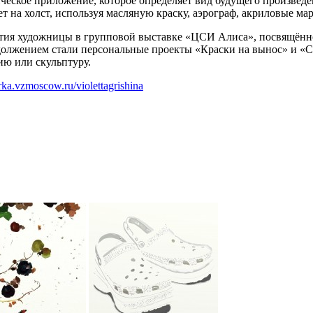
ческое приложение, которое определяет вид будущего произве
т на холст, используя масляную краску, аэрограф, акриловые мар
стия художницы в групповой выставке «ЦСИ Алиса», посвящённ
лжением стали персональные проекты «Краски на вынос» и «Све
ию или скульптуру.
irka.vzmoscow.ru/violettagrishina