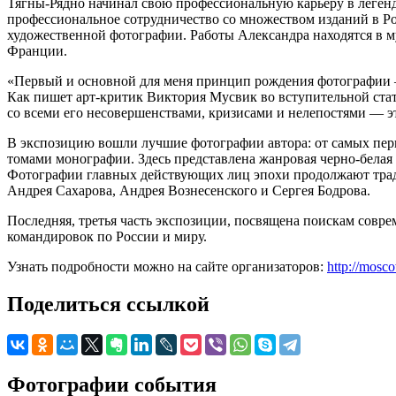
Тягны-Рядно начинал свою профессиональную карьеру в легенда
профессиональное сотрудничество со множеством изданий в Рос
художественной фотографии. Работы Александра находятся в м
Франции.
«Первый и основной для меня принцип рождения фотографии —
Как пишет арт-критик Виктория Мусвик во вступительной ста
со всеми его несовершенствами, кризисами и нелепостями — 
В экспозицию вошли лучшие фотографии автора: от самых первы
томами монографии. Здесь представлена жанровая черно-белая
Фотографии главных действующих лиц эпохи продолжают тради
Андрея Сахарова, Андрея Вознесенского и Сергея Бодрова.
Последняя, третья часть экспозиции, посвящена поискам совр
командировок по России и миру.
Узнать подробности можно на сайте организаторов:
http://mosco
Поделиться ссылкой
Фотографии события