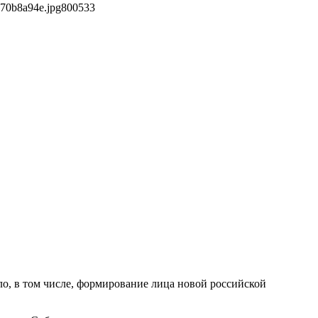
170b8a94e.jpg
800
533
о, в том числе, формирование лица новой российской