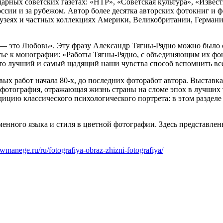
рных советских газетах: «НТР», «Советская культура», «Извест
сии и за рубежом. Автор более десятка авторских фотокниг и ф
узеях и частных коллекциях Америки, Великобритании, Германи
 это Любовь». Эту фразу Александр Тягны-Рядно можно было сд
тье к монографии: «Работы Тягны-Рядно, с объединяющим их ф
это лучший и самый щадящий наши чувства способ вспомнить вс
х работ начала 80-х, до последних фоторабот автора. Выставка 
 фотография, отражающая жизнь страны на сломе эпох в лучших
цию классического психологического портрета: в этом разделе
еменного языка и стиля в цветной фотографии. Здесь представл
wmanege.ru/ru/fotografiya-obraz-zhizni-fotografiya/