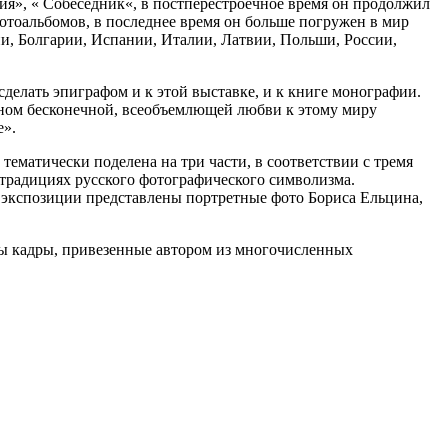
ия», « Собеседник«, в постперестроечное время он продолжил
отоальбомов, в последнее время он больше погружен в мир
и, Болгарии, Испании, Италии, Латвии, Польши, России,
елать эпиграфом и к этой выставке, и к книге монографии.
оном бесконечной, всеобъемлющей любви к этому миру
е».
тематически поделена на три части, в соответствии с тремя
 традициях русского фотографического символизма.
 экспозиции представлены портретные фото Бориса Ельцина,
ены кадры, привезенные автором из многочисленных