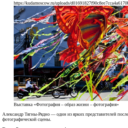
https://kudamoscow.ru/uploads/d01691827f90c8ee7cca4a6170
Выставка «Фотография – образ жизни – фотография»
Александр Тягны-Рядно — один из ярких представителей после
фотографической сцены.