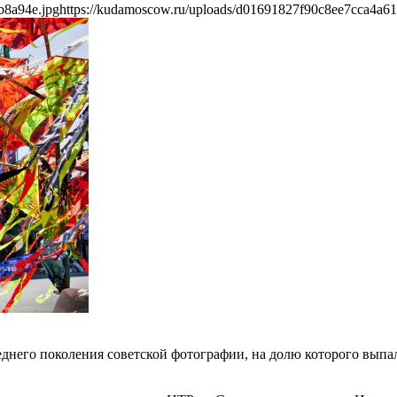
b8a94e.jpg
https://kudamoscow.ru/uploads/d01691827f90c8ee7cca4a6
днего поколения советской фотографии, на долю которого выпал