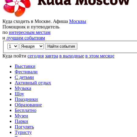
Куда сходить в Москве. Афиша
Москвы
Помощник и путеводитель
по
интересным местам
и
лучшим событиям
Куда пойти
сегодня
завтра
в выходные
в этом месяце
Выставки
Фестивали
С детьми
Активный отдых
Музыка
Шоу
Праздники
Образование
Бесплатно
Музеи
Парки
Погулять
Туристу