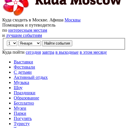
Куда сходить в Москве. Афиша
Москвы
Помощник и путеводитель
по
интересным местам
и
лучшим событиям
Куда пойти
сегодня
завтра
в выходные
в этом месяце
Выставки
Фестивали
С детьми
Активный отдых
Музыка
Шоу
Праздники
Образование
Бесплатно
Музеи
Парки
Погулять
Туристу