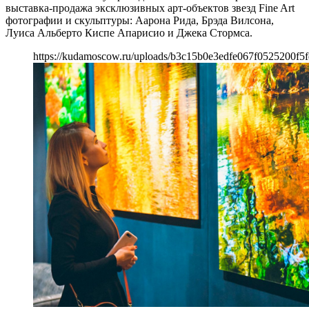
выставка-продажа эксклюзивных арт-объектов звезд Fine Art
фотографии и скульптуры: Аарона Рида, Брэда Вилсона,
Луиса Альберто Киспе Апарисио и Джека Стормса.
https://kudamoscow.ru/uploads/b3c15b0e3edfe067f0525200f5f