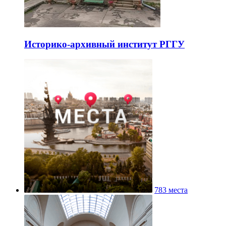
Историко-архивный институт РГГУ
783 места