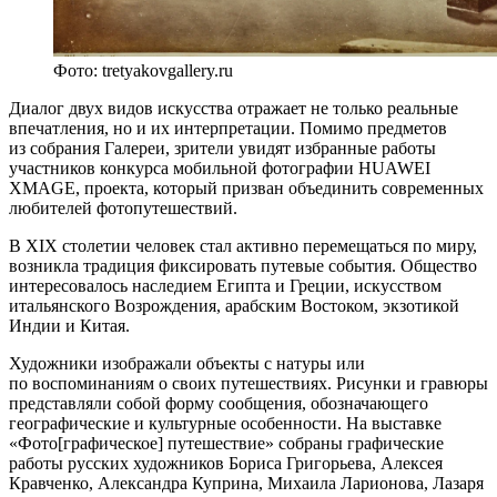
Фото: tretyakovgallery.ru
Диалог двух видов искусства отражает не только реальные
впечатления, но и их интерпретации. Помимо предметов
из собрания Галереи, зрители увидят избранные работы
участников конкурса мобильной фотографии HUAWEI
XMAGE, проекта, который призван объединить современных
любителей фотопутешествий.
В XIX столетии человек стал активно перемещаться по миру,
возникла традиция фиксировать путевые события. Общество
интересовалось наследием Египта и Греции, искусством
итальянского Возрождения, арабским Востоком, экзотикой
Индии и Китая.
Художники изображали объекты с натуры или
по воспоминаниям о своих путешествиях. Рисунки и гравюры
представляли собой форму сообщения, обозначающего
географические и культурные особенности. На выставке
«Фото[графическое] путешествие» собраны графические
работы русских художников Бориса Григорьева, Алексея
Кравченко, Александра Куприна, Михаила Ларионова, Лазаря