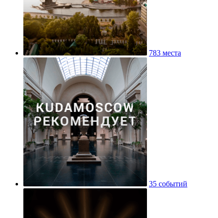
783 места
35 событий