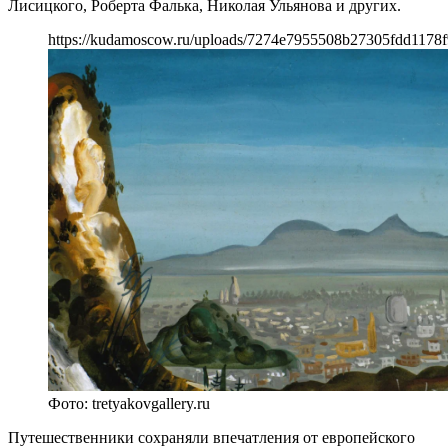
Лисицкого, Роберта Фалька, Николая Ульянова и других.
https://kudamoscow.ru/uploads/7274e7955508b27305fdd1178
Фото: tretyakovgallery.ru
Путешественники сохраняли впечатления от европейского