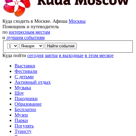
Куда сходить в Москве. Афиша
Москвы
Помощник и путеводитель
по
интересным местам
и
лучшим событиям
Куда пойти
сегодня
завтра
в выходные
в этом месяце
Выставки
Фестивали
С детьми
Активный отдых
Музыка
Шоу
Праздники
Образование
Бесплатно
Музеи
Парки
Погулять
Туристу