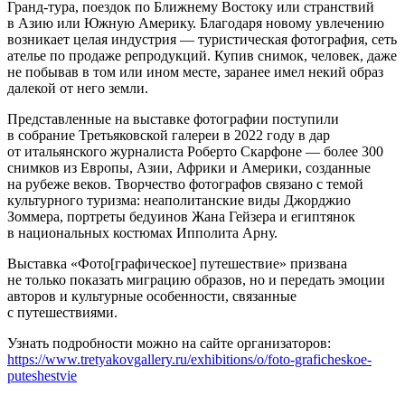
Гранд-тура, поездок по Ближнему Востоку или странствий
в Азию или Южную Америку. Благодаря новому увлечению
возникает целая индустрия — туристическая фотография, сеть
ателье по продаже репродукций. Купив снимок, человек, даже
не побывав в том или ином месте, заранее имел некий образ
далекой от него земли.
Представленные на выставке фотографии поступили
в собрание Третьяковской галереи в 2022 году в дар
от итальянского журналиста Роберто Скарфоне — более 300
снимков из Европы, Азии, Африки и Америки, созданные
на рубеже веков. Творчество фотографов связано с темой
культурного туризма: неаполитанские виды Джорджио
Зоммера, портреты бедуинов Жана Гейзера и египтянок
в национальных костюмах Ипполита Арну.
Выставка «Фото[графическое] путешествие» призвана
не только показать миграцию образов, но и передать эмоции
авторов и культурные особенности, связанные
с путешествиями.
Узнать подробности можно на сайте организаторов:
https://www.tretyakovgallery.ru/exhibitions/o/foto-graficheskoe-
puteshestvie