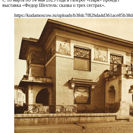
выставка «Федор Шехтель: сказка о трех сестрах».
https://kudamoscow.ru/uploads/b384c7f82bda4d361ace85b38d