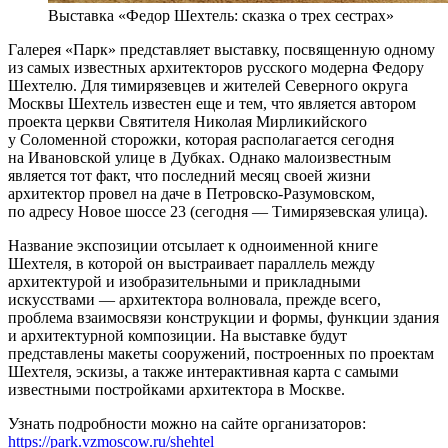
Выставка «Федор Шехтель: сказка о трех сестрах»
Галерея «Парк» представляет выставку, посвященную одному
из самых известных архитекторов русского модерна Федору
Шехтелю. Для тимирязевцев и жителей Северного округа
Москвы Шехтель известен еще и тем, что является автором
проекта церкви Святителя Николая Мирликийского
у Соломенной сторожки, которая располагается сегодня
на Ивановской улице в Дубках. Однако малоизвестным
является тот факт, что последний месяц своей жизни
архитектор провел на даче в Петровско-Разумовском,
по адресу Новое шоссе 23 (сегодня — Тимирязевская улица).
Название экспозиции отсылает к одноименной книге
Шехтеля, в которой он выстраивает параллель между
архитектурой и изобразительными и прикладными
искусствами — архитектора волновала, прежде всего,
проблема взаимосвязи конструкции и формы, функции здания
и архитектурной композиции. На выставке будут
представлены макеты сооружений, построенных по проектам
Шехтеля, эскизы, а также интерактивная карта с самыми
известными постройками архитектора в Москве.
Узнать подробности можно на сайте организаторов:
https://park.vzmoscow.ru/shehtel