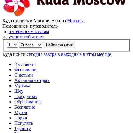
Куда сходить в Москве. Афиша
Москвы
Помощник и путеводитель
по
интересным местам
и
лучшим событиям
Куда пойти
сегодня
завтра
в выходные
в этом месяце
Выставки
Фестивали
С детьми
Активный отдых
Музыка
Шоу
Праздники
Образование
Бесплатно
Музеи
Парки
Погулять
Туристу