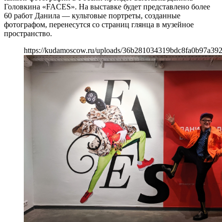
Головкина «FACES». На выставке будет представлено более
60 работ Данила — культовые портреты, созданные
фотографом, перенесутся со страниц глянца в музейное
пространство.
https://kudamoscow.ru/uploads/36b281034319bdc8fa0b97a39