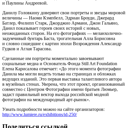
и Паулины Андреевой.
Данилу Головкину доверяют свои портреты и звезды мировой
величины — Наоми Кэмпбелл, Эдриан Броуди, Джерард
Батлер, Филипп Старк, Джорджио Армани, Джон Гальяно,
Данил показывает героев своих историй с новых,
неожиданных сторон. На его фотографиях — меланхолично-
задумчивый бунтарь Баста, трогательная Алла Борисовна
и словно сошедшие с картин эпохи Возрождения Александр
Гудков и Аглая Тарасова.
Сделанные им портреты моментально завоевывают
социальные медиа и Основатель Фонда Still Art Foundation
Елена Карисалова отмечает: «До этого момента фотографии
Данила мы могли видеть только на страницах и обложках
ведущих изданий. Это первая выставка талантливого автора
в музейных стенах. Уверена, что этот проект, организованный
совместно с Центром Фотографии имени братьев Люмьер,
задаст правильный вектор выхода российской модной
фотографии на международный арт-рынок».
Узнать подробности можно на сайте организаторов:
http://www.lumiere.ru/exhibitions/id-250/
Поделиться ссылкой