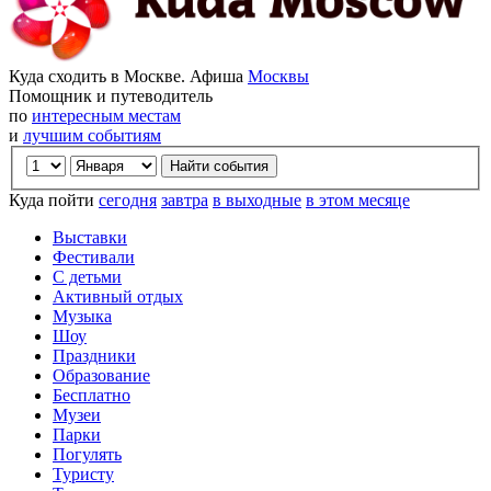
Куда сходить в Москве. Афиша
Москвы
Помощник и путеводитель
по
интересным местам
и
лучшим событиям
Куда пойти
сегодня
завтра
в выходные
в этом месяце
Выставки
Фестивали
С детьми
Активный отдых
Музыка
Шоу
Праздники
Образование
Бесплатно
Музеи
Парки
Погулять
Туристу