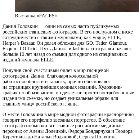
Выставка «FACES»
Данил Головкин — один из самых часто публикуемых
российских глянцевых фотографов. В его послужном списке
сотрудничество с такими журналами, как Vogue, ELLE,
Harper’s Bazaar. Он делал обложки для GQ, Tatler, Glamour,
Esquire, l’Officiel. Путь Данила в fashion-фотографии начался
больше 10 лет назад со съемки для одного из специальных
изданий журнала ELLE.
Получив свой счастливый билет в мир глянцевой
фотографии, Данил, благодаря колоссальной
работоспособности и таланту, прочно обосновался
на страницах крупнейших модных изданий. Художник-
график по образованию, он делает не просто востребованные
изданиями съемки, но создает уникальные образы для
главных «лиц» российского глянца.
О месте Головкина в мире модной фотографии красноречиво
говорит его портфолио звездных портретов. В объективе
фотографа побывали все главные российские медийные
персоны: от Алены Долецкой, Федора Бондарчука и Теодора
Курентзиса до Натальи Водяновой, Сергея Полунина