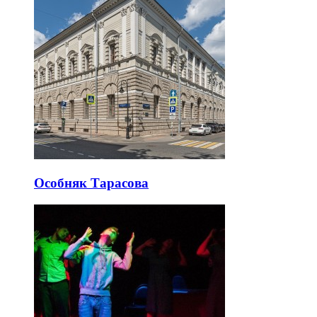
Особняк Тарасова