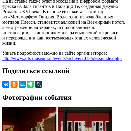
На выставке также будет воссоздана в цифровом формате
фреска из Зала гигантов в Палаццо Те, созданная Джулио
Романо в XVI веке. В основе ее сюжета — эпизод
из «Метаморфоз» Овидия. Вода, один из излюбленных
мотивов Плесси, становится аллюзией на Всемирный потоп,
а ее отражение на экранах, использованных для
инсталляции, — источником для размышлений о кризисе
и перерождении как неотъемлемых этапах человеческой
жизни.
Узнать подробности можно на сайте организаторов:
http://www.arts-museum.ru/events/archive/2018/plessi/index.php
Поделиться ссылкой
Фотографии события