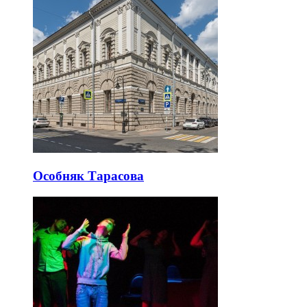
Особняк Тарасова