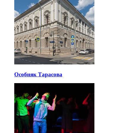
Особняк Тарасова