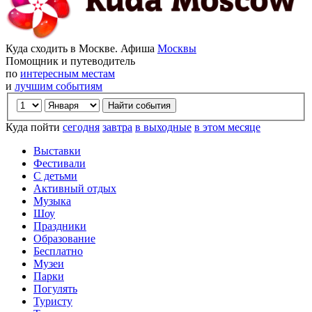
Куда сходить в Москве. Афиша
Москвы
Помощник и путеводитель
по
интересным местам
и
лучшим событиям
Куда пойти
сегодня
завтра
в выходные
в этом месяце
Выставки
Фестивали
С детьми
Активный отдых
Музыка
Шоу
Праздники
Образование
Бесплатно
Музеи
Парки
Погулять
Туристу