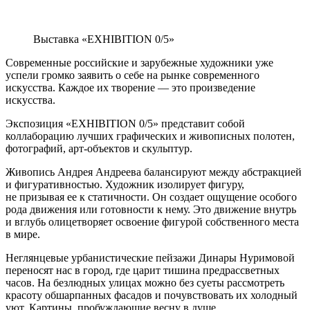
Выставка «EXHIBITION 0/5»
Современные российские и зарубежные художники уже
успели громко заявить о себе на рынке современного
искусства. Каждое их творение — это произведение
искусства.
Экспозиция «EXHIBITION 0/5» представит собой
коллаборацию лучших графических и живописных полотен,
фотографий, арт-объектов и скульптур.
Живопись Андрея Андреева балансируют между абстракцией
и фигуративностью. Художник изолирует фигуру,
не призывая ее к статичности. Он создает ощущение особого
рода движения или готовности к нему. Это движение внутрь
и вглубь олицетворяет освоение фигурой собственного места
в мире.
Неглянцевые урбанистические пейзажи Динары Нуримовой
переносят нас в город, где царит тишина предрассветных
часов. На безлюдных улицах можно без суеты рассмотреть
красоту обшарпанных фасадов и почувствовать их холодный
уют. Картины, пробуждающие весну в душе.