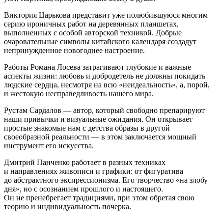
Виктория Царькова представит уже полюбившуюся многим
серию ироничных работ на деревянных планшетах,
выполненных с особой авторской техникой. Добрые
очаровательные символы китайского календаря создадут
непринужденное новогоднее настроение.
Работы Романа Лосева затрагивают глубокие и важные
аспекты жизни: любовь и добродетель не должны покидать
людские сердца, несмотря на всю «неидеальность», а, порой,
и жестокую несправедливость нашего мира.
Рустам Сардалов — автор, который свободно препарируют
наши привычки и визуальные ожидания. Он открывает
простые знакомые нам с детства образы в другой
своеобразной реальности — в этом заключается мощный
инструмент его искусства.
Дмитрий Панченко работает в разных техниках
и направлениях живописи и графики: от фигуратива
до абстрактного экспрессионизма. Его творчество «на злобу
дня», но с осознанием прошлого и настоящего.
Он не пренебрегает традициями, при этом обретая свою
теорию и индивидуальность почерка.