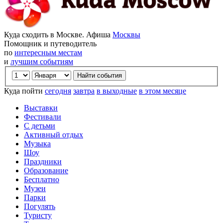
Куда сходить в Москве. Афиша
Москвы
Помощник и путеводитель
по
интересным местам
и
лучшим событиям
Куда пойти
сегодня
завтра
в выходные
в этом месяце
Выставки
Фестивали
С детьми
Активный отдых
Музыка
Шоу
Праздники
Образование
Бесплатно
Музеи
Парки
Погулять
Туристу