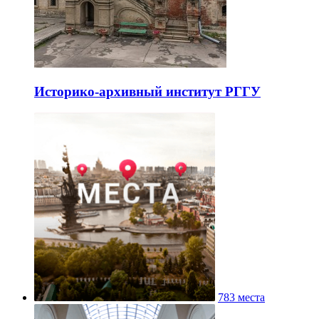
Историко-архивный институт РГГУ
783 места