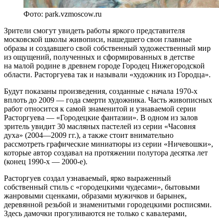
Фото: park.vzmoscow.ru
Зрители смогут увидеть работы яркого представителя
московской школы живописи, нашедшего свои главные
образы и создавшего свой собственный художественный мир
из ощущений, полученных и сформированных в детстве
на малой родине в древнем городе Городец Нижегородской
области. Расторгуева так и называли «художник из Городца».
Будут показаны произведения, созданные с начала 1970-х
вплоть до 2009 — года смерти художника. Часть живописных
работ относится к самой знаменитой и узнаваемой серии
Расторгуева — «Городецкие фантазии». В одном из залов
зритель увидит 30 масляных пастелей из серии «Часовня
духа» (2004—2009 гг.), а также стоит внимательно
рассмотреть графические миниатюры из серии «Ничевошки»,
которые автор создавал на протяжении полутора десятка лет
(конец 1990-х — 2000-е).
Расторгуев создал узнаваемый, ярко выраженный
собственный стиль с «городецкими чудесами», бытовыми
жанровыми сценками, образами мужичков и барынек,
деревянной резьбой и знаменитыми городецкими росписями.
Здесь дамочки прогуливаются не только с кавалерами,