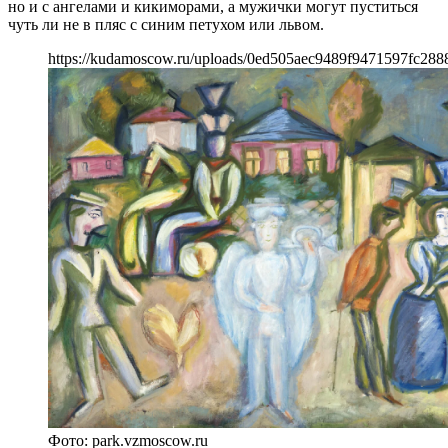
но и с ангелами и кикиморами, а мужички могут пуститься
чуть ли не в пляс с синим петухом или львом.
https://kudamoscow.ru/uploads/0ed505aec9489f9471597fc288
Фото: park.vzmoscow.ru