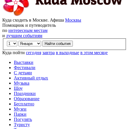
Куда сходить в Москве. Афиша
Москвы
Помощник и путеводитель
по
интересным местам
и
лучшим событиям
Куда пойти
сегодня
завтра
в выходные
в этом месяце
Выставки
Фестивали
С детьми
Активный отдых
Музыка
Шоу
Праздники
Образование
Бесплатно
Музеи
Парки
Погулять
Туристу