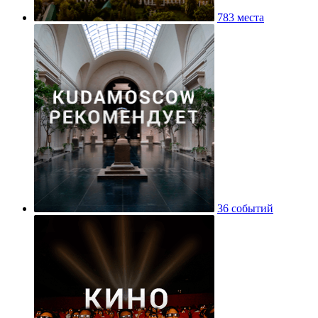
783 места
36 событий