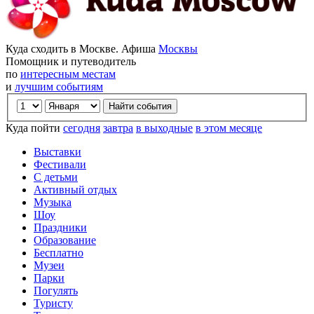
Куда сходить в Москве. Афиша
Москвы
Помощник и путеводитель
по
интересным местам
и
лучшим событиям
Куда пойти
сегодня
завтра
в выходные
в этом месяце
Выставки
Фестивали
С детьми
Активный отдых
Музыка
Шоу
Праздники
Образование
Бесплатно
Музеи
Парки
Погулять
Туристу