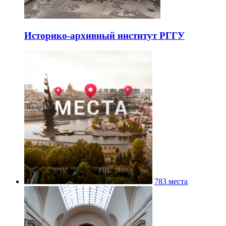
Историко-архивный институт РГГУ
783 места