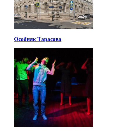
Особняк Тарасова