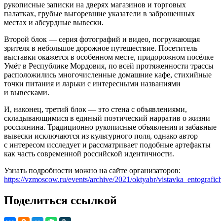
рукописные записки на дверях магазинов и торговых
палатках, грубые выгоревшие указатели в заброшенных
местах и абсурдные вывески.
Второй блок — серия фотографий и видео, погружающая
зрителя в небольшое дорожное путешествие. Посетитель
выставки окажется в особенном месте, придорожном посёлке
Умёт в Республике Мордовия, по всей протяженности трассы
расположились многочисленные домашние кафе, стихийные
точки питания и ларьки с интересными названиями
и вывесками.
И, наконец, третий блок — это стена с объявлениями,
складывающимися в единый поэтический нарратив о жизни
россиянина. Традиционно рукописные объявления и забавные
вывески исключаются из культурного поля, однако автор
с интересом исследует и рассматривает подобные артефакты
как часть современной российской идентичности.
Узнать подробности можно на сайте организаторов:
https://vzmoscow.ru/events/archive/2021/oktyabr/vistavka_entografi
Поделиться ссылкой