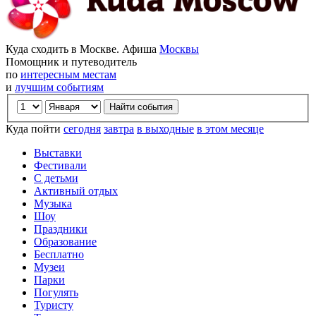
Куда сходить в Москве. Афиша
Москвы
Помощник и путеводитель
по
интересным местам
и
лучшим событиям
Куда пойти
сегодня
завтра
в выходные
в этом месяце
Выставки
Фестивали
С детьми
Активный отдых
Музыка
Шоу
Праздники
Образование
Бесплатно
Музеи
Парки
Погулять
Туристу