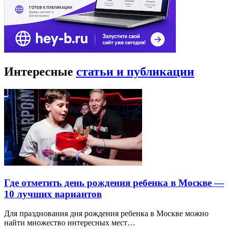
100 гектаров, расположился на холмистой пересеченной
оврагами местности, на месте бывшей усадьбы князей
Кантемиров. Территория ансамбля и парка ограничена
с северо-востока и юга двумя глубокими оврагами, с запада —
Царицынскими прудами, а с востока — комплексом
оранжерей.