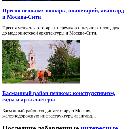
Китай-город пешком: старые улицы, храмы и
Зарядье
Китай-город — не одна улица, а исторический район между
Красной площадью, Лубянкой и Москвой-рекой.
Пресня пешком: зоопарк, планетарий, авангард
и Москва-Сити
Пресня меняется от старых переулков и научных площадок