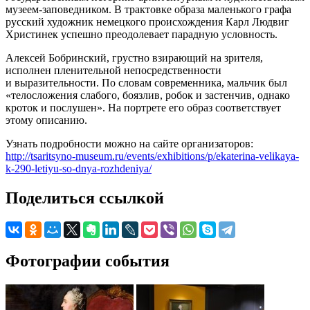
музеем-заповедником. В трактовке образа маленького графа
русский художник немецкого происхождения Карл Людвиг
Христинек успешно преодолевает парадную условность.
Алексей Бобринский, грустно взирающий на зрителя,
исполнен пленительной непосредственности
и выразительности. По словам современника, мальчик был
«телосложения слабого, боязлив, робок и застенчив, однако
кроток и послушен». На портрете его образ соответствует
этому описанию.
Узнать подробности можно на сайте организаторов:
http://tsaritsyno-museum.ru/events/exhibitions/p/ekaterina-velikaya-
k-290-letiyu-so-dnya-rozhdeniya/
Поделиться ссылкой
Фотографии события