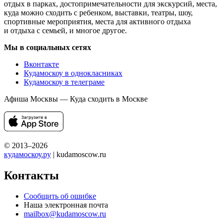
Выставка «Екатерина Великая. К 290-летию со дня
рождения». Описание, дата проведения, режим работы,
фотографии и отзывы. Всё о мероприятиях Москвы.
Не знаете что посетить в Москве? Ищете где погулять
с ребенком, куда сходить с парнем или девушкой? Выбираете
место для свидания? Ищете развлечения на выходные?
Интересуетесь активным отдыхом? Посещаете выставки?
Не знаете куда сходить на корпоратив? Кудамоскоу поможет!
Кудамоскоу — это лучший сайт о самых интересных событиях
Москвы. Мы знаем куда сходить в Москве с девушкой,
с парнем или большой компанией. У нас только лучшие
события, музеи и выставки Москвы. События для детей
и их родителей, лучшие достопримечательности и интересные
места Москвы, которые обязательно стоит посетить!
Мы советуем любые варианты отдыха в Москве — концерты,
отдых в парках, достопримечательности для экскурсий, места,
куда можно сходить с ребенком, выставки, театры, шоу,
спортивные мероприятия, места для активного отдыха
и отдыха с семьей, и многое другое.
Мы в социальных сетях