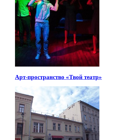
Особняк Тарасова