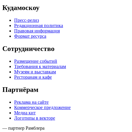
Вконтакте
Кудамоскоу в однокласниках
Кудамоскоу в телеграме
Афиша Москвы — Куда сходить в Москве
© 2013–2026
кудамоскоу.ру
| kudamoscow.ru
Контакты
Сообщить об ошибке
Наша электронная почта
mailbox@kudamoscow.ru
Кудамоскоу
Пресс-релиз
Редакционная политика
Правовая информация