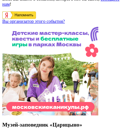
Выставка «Семья – душа России» 2026
С 26 июня по 27 сентября 2026 года в Царицыно пройдет
выставка, на которой представлены работы участников
Всероссийского конкурса художественных работ…
https://schema.org/InStock
2026-08-04T09:39:00+03:00
450
750
₽
119
0
На нашем сайте вы найдете всю информацию про событие
выставка «Екатерина Великая. К 290-летию со дня
рождения».
Кудамоскоу — это интерактивная афиша самых интересных
событий Москвы.
Кудамоскоу в курсе всех событий, которые пройдут в Москве.
Если вы знаете о событии, которого нет на сайте,
сообщите
нам
!
Напомнить
Вы организатор этого события?