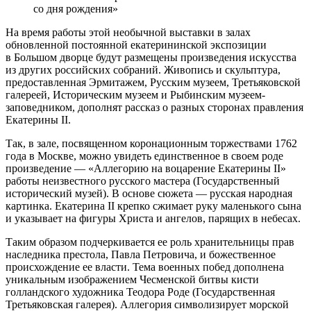
со дня рождения»
На время работы этой необычной выставки в залах
обновленной постоянной екатерининской экспозиции
в Большом дворце будут размещены произведения искусства
из других российских собраний. Живопись и скульптура,
предоставленная Эрмитажем, Русским музеем, Третьяковской
галереей, Историческим музеем и Рыбинским музеем-
заповедником, дополнят рассказ о разных сторонах правления
Екатерины II.
Так, в зале, посвященном коронационным торжествами 1762
года в Москве, можно увидеть единственное в своем роде
произведение — «Аллегорию на воцарение Екатерины II»
работы неизвестного русского мастера (Государственный
исторический музей). В основе сюжета — русская народная
картинка. Екатерина II крепко сжимает руку маленького сына
и указывает на фигуры Христа и ангелов, парящих в небесах.
Таким образом подчеркивается ее роль хранительницы прав
наследника престола, Павла Петровича, и божественное
происхождение ее власти. Тема военных побед дополнена
уникальным изображением Чесменской битвы кисти
голландского художника Теодора Роде (Государственная
Третьяковская галерея). Аллегория символизирует морской