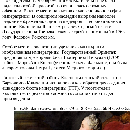
По свидетельствам современников Екатерина II не была
наделена особой красотой, но отличалась огромным
обаянием. Важное место на выставке уделено иконографии
императрицы. В обширном наследии выбраны наиболее
редкие изображения. Один из шедевров — коронационный
портрет Екатерины II во всех регалиях царской власти
(Государственная Третьяковская галерея), написанный в 1763
году Федором Рокотовым.
Особое место в экспозиции уделено скульптурным
изображениям императрицы. Государственный Эрмитаж
предоставил мраморный бюст Екатерины II в вуали (1769)
работы Мари-Анн Колло (ученица Этьена Фальконе; она была
автором головы Петра I для его Медного всадника).
Гипсовый эскиз этой работы Колло итальянский скульптор
Бартоломео Кавачеппи использовал как образец для создания
еще одного бюста императрицы (ГТГ). У посетителей
выставки есть редкая возможность сопоставить эти два
произведения.
https://kudamoscow.ru/uploads/91218f37615a2a6bf472e27362