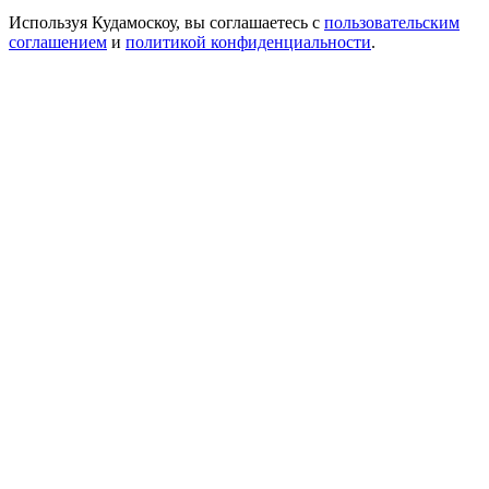
Формат ресурса
Сотрудничество
Размещение событий
Требования к материалам
Музеям и выставкам
Ресторанам и кафе
Партнёрам
Реклама на сайте
Коммерческое предложение
Медиа кит
Логотипы в векторе
— партнер Рамблера
Используя Кудамоскоу, вы соглашаетесь с
пользовательским
соглашением
и
политикой конфиденциальности
.