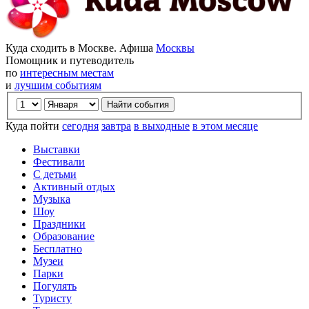
Куда сходить в Москве. Афиша
Москвы
Помощник и путеводитель
по
интересным местам
и
лучшим событиям
Куда пойти
сегодня
завтра
в выходные
в этом месяце
Выставки
Фестивали
С детьми
Активный отдых
Музыка
Шоу
Праздники
Образование
Бесплатно
Музеи
Парки
Погулять
Туристу