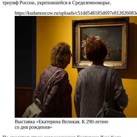
триумф России, укрепившейся в Средиземноморье.
https://kudamoscow.ru/uploads/c51dd548185d697e812626083
Выставка «Екатерина Великая. К 290-летию
со дня рождения»