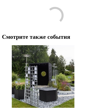
/
3.9
8
Лучшие
Пожалуйста, оставьте подробный отзыв или комментарий,
чтобы другим людям было проще принять решение по поводу
посещения! Расскажите о том, что стоит знать тем, кто только
планирует посещение.
Поделитесь с своими впечатлениями от посещения. Напишите
о том, что вам понравилось, а что нет, что запомнилось, что
показалось интересным или необычным. Если вы ходили с
детьми, расскажите об их впечатлениях.
Будьте корректны, и соблюдайте правила приличия.