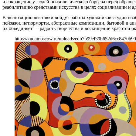
и сокращение у людей психологического барьера перед обраще
реабилитацию средствами искусства в целях социализации и а
В экспозицию выставки войдут работы художников студии изо
пейзажи, натюрморты, абстрактные композиции, бытовой и аним
их объединяет — радость творчества и восхищение красотой 
https://kudamoscow.ru/uploads/edb7b99ef39b652d6cc8470b99