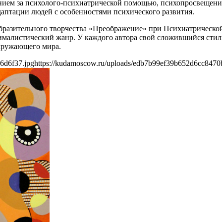
нием за психолого-психиатрической помощью, психопросвещение
даптации людей с особенностями психического развития.
бразительного творчества «Преображение» при Психиатрическо
алистический жанр. У каждого автора свой сложившийся стиль и
окружающего мира.
6d6f37.jpg
https://kudamoscow.ru/uploads/edb7b99ef39b652d6cc8470