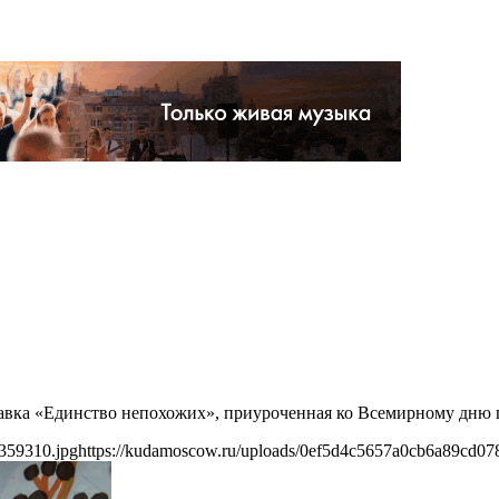
ставка «Единство непохожих», приуроченная ко Всемирному дню 
359310.jpg
https://kudamoscow.ru/uploads/0ef5d4c5657a0cb6a89cd07