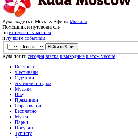
Куда сходить в Москве. Афиша
Москвы
Помощник и путеводитель
по
интересным местам
и
лучшим событиям
Куда пойти
сегодня
завтра
в выходные
в этом месяце
Выставки
Фестивали
С детьми
Активный отдых
Музыка
Шоу
Праздники
Образование
Бесплатно
Музеи
Парки
Погулять
Туристу