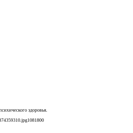
психического здоровья.
874359310.jpg
1081
800