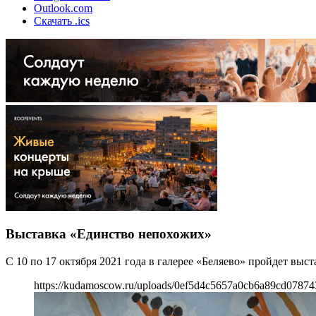
Outlook.com
Скачать .ics
Выставка «Единство непохожих»
С 10 по 17 октября 2021 года в галерее «Беляево» пройдет вы
https://kudamoscow.ru/uploads/0ef5d4c5657a0cb6a89cd07874