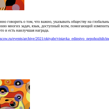
нно говорить о том, что важно, указывать обществу на глобальн
ию многих задач, язык, доступный всем, помогающий изменить с
это и есть наилучшая награда.
oscow.ru/events/archive/2021/oktyabr/vistavka_edinstvo_nepohozhih/i