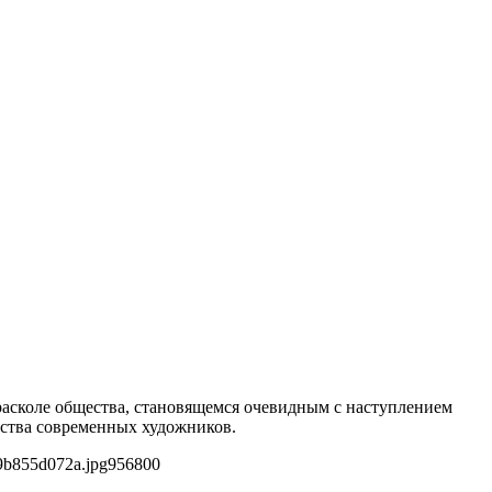
 расколе общества, становящемся очевидным с наступлением
орства современных художников.
9b855d072a.jpg
956
800