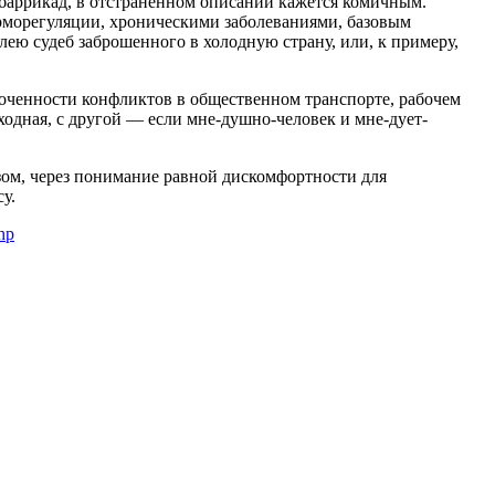
баррикад, в отстраненном описании кажется комичным.
ерморегуляции, хроническими заболеваниями, базовым
ею судеб заброшенного в холодную страну, или, к примеру,
точенности конфликтов в общественном транспорте, рабочем
одная, с другой — если мне-душно-человек и мне-дует-
азом, через понимание равной дискомфортности для
у.
hp