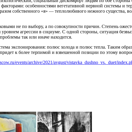
ихологический, социальный дискомфорт людям по обе стороны 
и факторами: особенностями вегетативной нервной системы и т
азом собственного «я» — теплолюбивого нежного существа, вол
аковыми не по выбору, а по совокупности причин. Степень ожес
уровнем агрессии в социуме. С одной стороны, ситуация безвых
 проблемы так или иначе находится.
система экспонирования: полюс холода и полюс тепла. Таким обр
придет к более терпимой и взвешенной позиции по этому вопрос
oscow.ru/events/archive/2021/avgust/vistavka_dushno_vs._duet/index.p