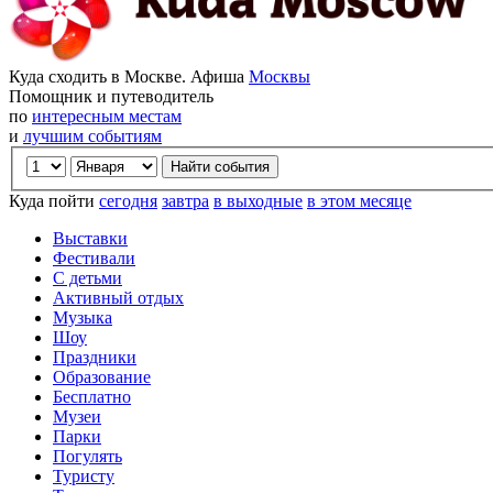
Куда сходить в Москве. Афиша
Москвы
Помощник и путеводитель
по
интересным местам
и
лучшим событиям
Куда пойти
сегодня
завтра
в выходные
в этом месяце
Выставки
Фестивали
С детьми
Активный отдых
Музыка
Шоу
Праздники
Образование
Бесплатно
Музеи
Парки
Погулять
Туристу