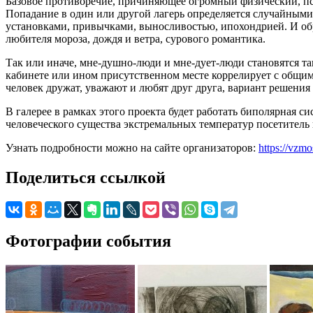
Базовое противоречие, причиняющее огромный физический, пс
Попадание в один или другой лагерь определяется случайным
установками, привычками, выносливостью, ипохондрией. И обр
любителя мороза, дождя и ветра, сурового романтика.
Так или иначе, мне-душно-люди и мне-дует-люди становятся т
кабинете или ином присутственном месте коррелирует с общим 
человек дружат, уважают и любят друг друга, вариант решения
В галерее в рамках этого проекта будет работать биполярная 
человеческого существа экстремальных температур посетитель 
Узнать подробности можно на сайте организаторов:
https://vzm
Поделиться ссылкой
Фотографии события