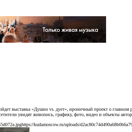
пройдет выставка «Душно vs. дует», ироничный проект о главном
осетители увидят живопись, графику, фото, видео и объекты авт
55d072a.jpg
https://kudamoscow.ru/uploads/d2ac80c74d490a68b0b6a7