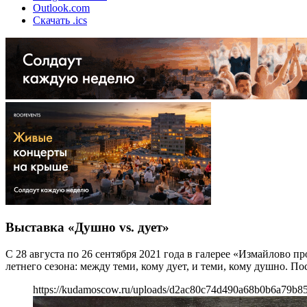
Outlook.com
Скачать .ics
Выставка «Душно vs. дует»
С 28 августа по 26 сентября 2021 года в галерее «Измайлово 
летнего сезона: между теми, кому дует, и теми, кому душно. П
https://kudamoscow.ru/uploads/d2ac80c74d490a68b0b6a79b8