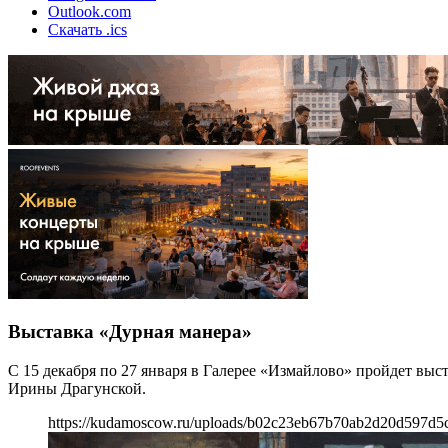
Outlook.com
Скачать .ics
Выставка «Дурная манера»
С 15 декабря по 27 января в Галерее «Измайлово» пройдет выст
Ирины Драгунской.
https://kudamoscow.ru/uploads/b02c23eb67b70ab2d20d597d5