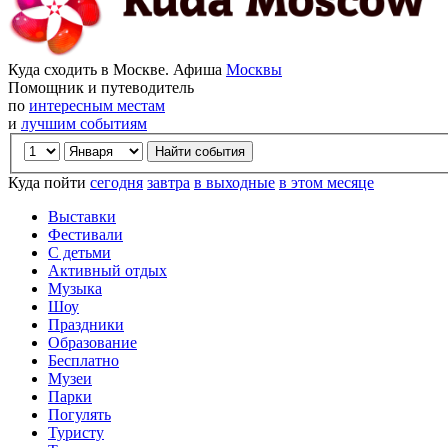
Куда сходить в Москве. Афиша
Москвы
Помощник и путеводитель
по
интересным местам
и
лучшим событиям
Куда пойти
сегодня
завтра
в выходные
в этом месяце
Выставки
Фестивали
С детьми
Активный отдых
Музыка
Шоу
Праздники
Образование
Бесплатно
Музеи
Парки
Погулять
Туристу