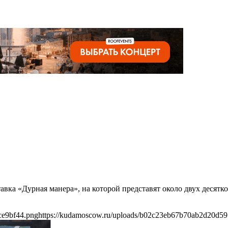
авка «Дурная манера», на которой представят около двух десятк
ce9bf44.png
https://kudamoscow.ru/uploads/b02c23eb67b70ab2d20d5