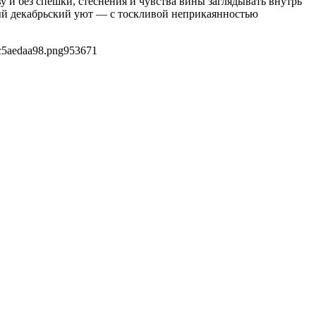
 и без спешки, стеснения и чувства вины заглядывать внутрь
ный декабрьский уют — с тоскливой неприкаянностью
c5aedaa98.png
953
671