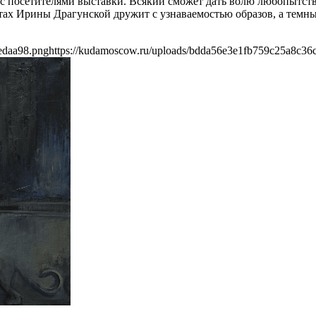
с посетителями выставки. Всякий сможет дать волю любопытству
отах Ирины Драгунской дружит с узнаваемостью образов, а тем
edaa98.png
https://kudamoscow.ru/uploads/bdda56e3e1fb759c25a8c36