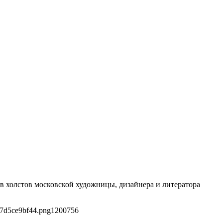
ов холстов московской художницы, дизайнера и литератора
97d5ce9bf44.png
1200
756