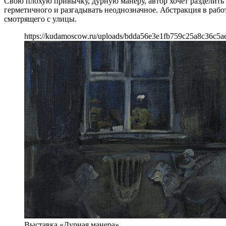
Свою плохую привычку, дурную манеру, автор хочет разделить 
герметичного и разгадывать неоднозначное. Абстракция в раб
смотрящего с улицы.
https://kudamoscow.ru/uploads/bdda56e3e1fb759c25a8c36c5a
Выставка «Дурная манера»