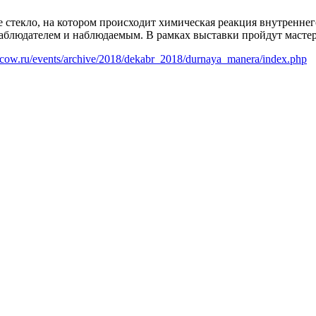
е стекло, на котором происходит химическая реакция внутреннего
аблюдателем и наблюдаемым. В рамках выставки пройдут мастер
scow.ru/events/archive/2018/dekabr_2018/durnaya_manera/index.php