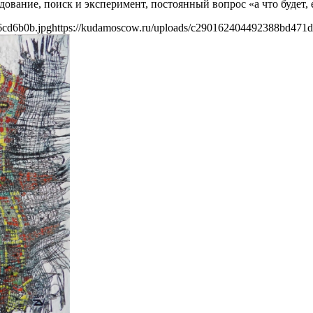
едование, поиск и эксперимент, постоянный вопрос «а что будет,
6cd6b0b.jpg
https://kudamoscow.ru/uploads/c290162404492388bd471d