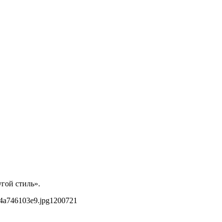
угой стиль».
4a746103e9.jpg
1200
721