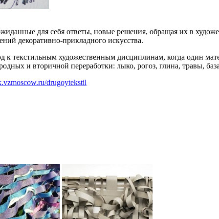
ожиданные для себя ответы, новые решения, обращая их в худож
ний декоративно-прикладного искусства.
д к текстильным художественным дисциплинам, когда один мате
ных и вторичной переработки: лыко, рогоз, глина, травы, базал
ek.vzmoscow.ru/drugoytekstil