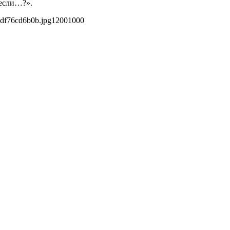
 если…?».
df76cd6b0b.jpg
1200
1000