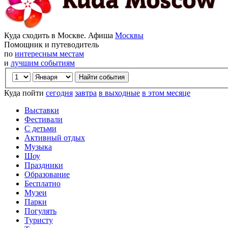
Куда сходить в Москве. Афиша
Москвы
Помощник и путеводитель
по
интересным местам
и
лучшим событиям
Куда пойти
сегодня
завтра
в выходные
в этом месяце
Выставки
Фестивали
С детьми
Активный отдых
Музыка
Шоу
Праздники
Образование
Бесплатно
Музеи
Парки
Погулять
Туристу