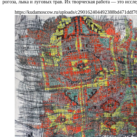
рогоза, лыка и луговых трав. Их творческая работа — это иссл
https://kudamoscow.ru/uploads/c290162404492388bd471ddf7