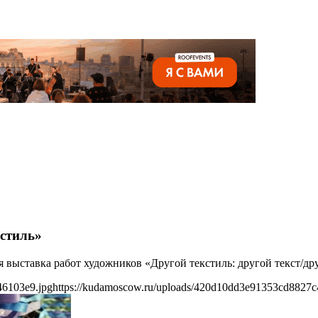
 стиль»
я выставка работ художников «Другой текстиль: другой текст/др
46103e9.jpg
https://kudamoscow.ru/uploads/420d10dd3e91353cd8827c