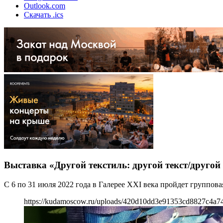
Outlook.com
Скачать .ics
Выставка «Другой текстиль: другой текст/другой
С 6 по 31 июля 2022 года в Галерее XXI века пройдет группова
https://kudamoscow.ru/uploads/420d10dd3e91353cd8827c4a7