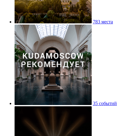
783 места
35 событий