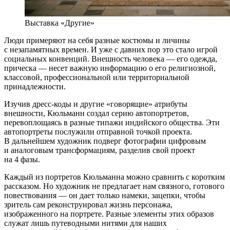
Выставка «Другие»
Люди примеряют на себя разные костюмы и личины
с незапамятных времен. И уже с давних пор это стало игрой
социальных конвенций. Внешность человека — его одежда,
прическа — несет важную информацию о его религиозной,
классовой, профессиональной или территориальной
принадлежности.
Изучив дресс-коды и другие «говорящие» атрибуты
внешности, Кюльманн создал серию автопортретов,
перевоплощаясь в разные типажи индийского общества. Эти
автопортреты послужили отправной точкой проекта.
В дальнейшем художник подверг фотографии цифровым
и аналоговым трансформациям, разделив свой проект
на 4 фазы.
Каждый из портретов Кюльманна можно сравнить с коротким
рассказом. Но художник не предлагает нам связного, готового
повествования — он дает только намеки, зацепки, чтобы
зритель сам реконструировал жизнь персонажа,
изображенного на портрете. Разные элементы этих образов
служат лишь путеводными нитями для наших