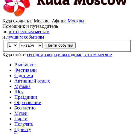
Куда сходить в Москве. Афиша
Москвы
Помощник и путеводитель
по
интересным местам
и
лучшим событиям
Куда пойти
сегодня
завтра
в выходные
в этом месяце
Выставки
Фестивали
С детьми
Активный отдых
Музыка
Шоу
Праздники
Образование
Бесплатно
Музеи
Парки
Погулять
Туристу