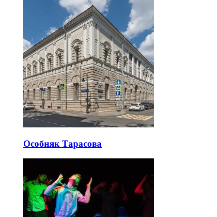
Особняк Тарасова