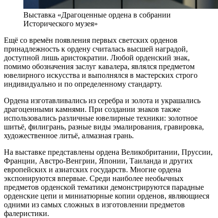
Выставка «Драгоценные ордена в собрании
Исторического музея»
Ещё со времён появления первых светских орденов
принадлежность к ордену считалась высшей наградой,
доступной лишь аристократии. Любой орденский знак,
помимо обозначения заслуг кавалера, являлся предметом
ювелирного искусства и выполнялся в мастерских строго
индивидуально и по определенному стандарту.
Ордена изготавливались из серебра и золота и украшались
драгоценными камнями. При создании знаков также
использовались различные ювелирные техники: золотное
шитьё, филигрань, разные виды эмалирования, гравировка,
художественное литьё, алмазная грань.
На выставке представлены ордена Великобритании, Пруссии,
Франции, Австро-Венгрии, Японии, Таиланда и других
европейских и азиатских государств. Многие ордена
экспонируются впервые. Среди наиболее необычных
предметов орденской тематики демонстрируются парадные
орденские цепи и миниатюрные копии орденов, являющиеся
одними из самых сложных в изготовлении предметов
фалеристики.