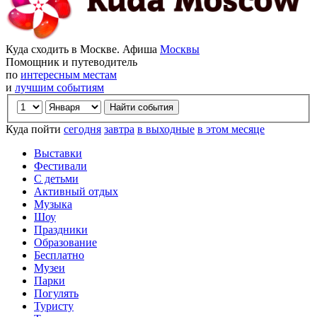
Куда сходить в Москве. Афиша
Москвы
Помощник и путеводитель
по
интересным местам
и
лучшим событиям
Куда пойти
сегодня
завтра
в выходные
в этом месяце
Выставки
Фестивали
С детьми
Активный отдых
Музыка
Шоу
Праздники
Образование
Бесплатно
Музеи
Парки
Погулять
Туристу