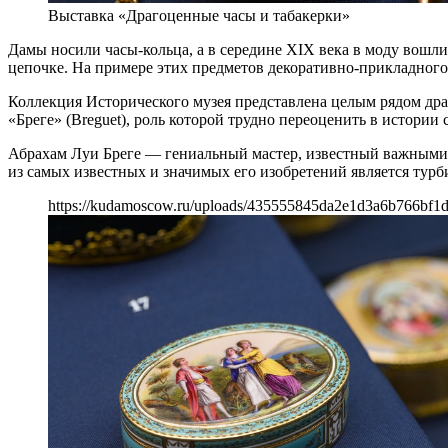
Выставка «Драгоценные часы и табакерки»
Дамы носили часы-кольца, а в середине XIX века в моду вошл
цепочке. На примере этих предметов декоративно-прикладного 
Коллекция Исторического музея представлена целым рядом дра
«Бреге» (Breguet), роль которой трудно переоценить в истории 
Абрахам Луи Бреге — гениальный мастер, известный важным
из самых известных и значимых его изобретений является тур
https://kudamoscow.ru/uploads/435555845da2e1d3a6b766bf1