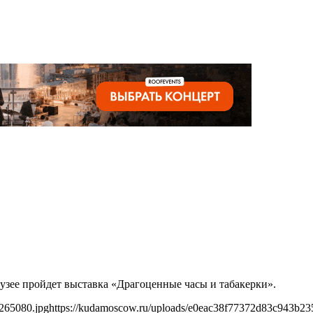
музее пройдет выставка «Драгоценные часы и табакерки».
265080.jpg
https://kudamoscow.ru/uploads/e0eac38f77372d83c943b23