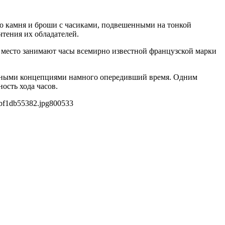
го камня и броши с часиками, подвешенными на тонкой
чтения их обладателей.
 место занимают часы всемирно известной французской марки
онными концепциями намного опередивший время. Одним
ость хода часов.
bf1db55382.jpg
800
533