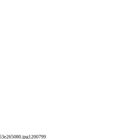
53e265080.jpg
1200
799