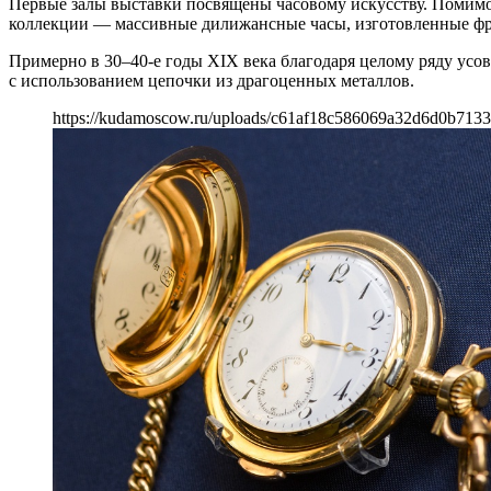
Первые залы выставки посвящены часовому искусству. Помимо
коллекции — массивные дилижансные часы, изготовленные фра
Примерно в 30–40-е годы XIX века благодаря целому ряду усо
с использованием цепочки из драгоценных металлов.
https://kudamoscow.ru/uploads/c61af18c586069a32d6d0b7133