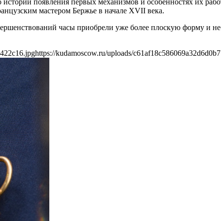
 истории появления первых механизмов и особенностях их рабо
нцузским мастером Бержье в начале XVII века.
вершенствований часы приобрели уже более плоскую форму и неб
422c16.jpg
https://kudamoscow.ru/uploads/c61af18c586069a32d6d0b