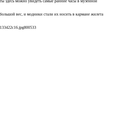
ты здесь можно увидеть самые ранние часы в музейной
ольшой вес, и модники стали их носить в кармане жилета
7133422c16.jpg
800
533