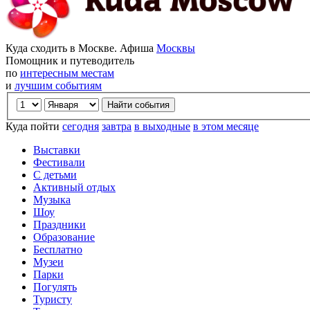
Куда сходить в Москве. Афиша
Москвы
Помощник и путеводитель
по
интересным местам
и
лучшим событиям
Куда пойти
сегодня
завтра
в выходные
в этом месяце
Выставки
Фестивали
С детьми
Активный отдых
Музыка
Шоу
Праздники
Образование
Бесплатно
Музеи
Парки
Погулять
Туристу