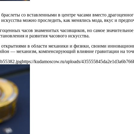
и браслеты со вставленными в центре часами вместо драгоценно
искусства можно проследить, как менялись мода, вкус и предпо
гоценных часов знаменитых часовщиков, но самое значительное
становления и развития часового искусства.
и открытиями в области механики и физики, своими инноваци
бийон — механизм, компенсирующий влияние гравитации на точн
db55382.jpg
https://kudamoscow.ru/uploads/435555845da2e1d3a6b766