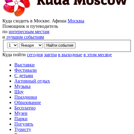
Куда сходить в Москве. Афиша
Москвы
Помощник и путеводитель
по
интересным местам
и
лучшим событиям
Куда пойти
сегодня
завтра
в выходные
в этом месяце
Выставки
Фестивали
С детьми
Активный отдых
Музыка
Шоу
Праздники
Образование
Бесплатно
Музеи
Парки
Погулять
Туристу