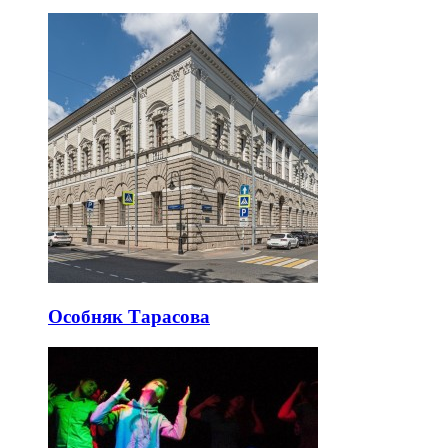
Особняк Тарасова