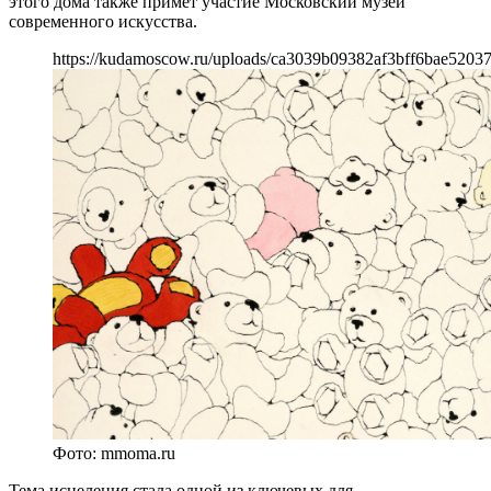
этого дома также примет участие Московский музей
современного искусства.
https://kudamoscow.ru/uploads/ca3039b09382af3bff6bae5203
Фото: mmoma.ru
Тема исцеления стала одной из ключевых для