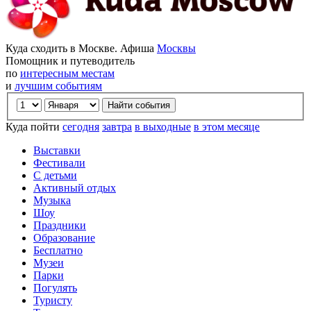
Куда сходить в Москве. Афиша
Москвы
Помощник и путеводитель
по
интересным местам
и
лучшим событиям
Куда пойти
сегодня
завтра
в выходные
в этом месяце
Выставки
Фестивали
С детьми
Активный отдых
Музыка
Шоу
Праздники
Образование
Бесплатно
Музеи
Парки
Погулять
Туристу