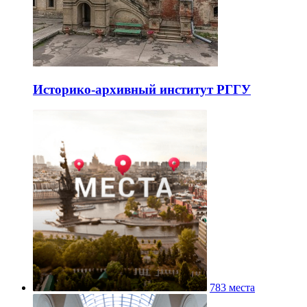
Историко-архивный институт РГГУ
783 места