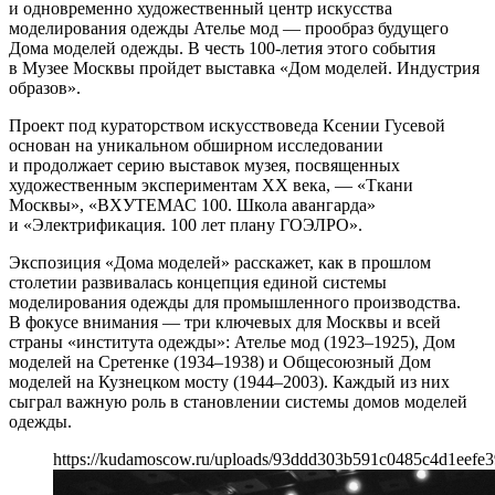
и одновременно художественный центр искусства
моделирования одежды Ателье мод — прообраз будущего
Дома моделей одежды. В честь 100-летия этого события
в Музее Москвы пройдет выставка «Дом моделей. Индустрия
образов».
Проект под кураторством искусствоведа Ксении Гусевой
основан на уникальном обширном исследовании
и продолжает серию выставок музея, посвященных
художественным экспериментам XX века, — «Ткани
Москвы», «ВХУТЕМАС 100. Школа авангарда»
и «Электрификация. 100 лет плану ГОЭЛРО».
Экспозиция «Дома моделей» расскажет, как в прошлом
столетии развивалась концепция единой системы
моделирования одежды для промышленного производства.
В фокусе внимания — три ключевых для Москвы и всей
страны «института одежды»: Ателье мод (1923–1925), Дом
моделей на Сретенке (1934–1938) и Общесоюзный Дом
моделей на Кузнецком мосту (1944–2003). Каждый из них
сыграл важную роль в становлении системы домов моделей
одежды.
https://kudamoscow.ru/uploads/93ddd303b591c0485c4d1eefe3