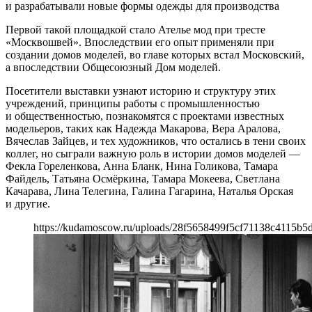
и разрабатывали новые формы одежды для производства
Первой такой площадкой стало Ателье мод при тресте
«Москвошвей». Впоследствии его опыт применяли при
создании домов моделей, во главе которых встал Московский,
а впоследствии Общесоюзный Дом моделей.
Посетители выставки узнают историю и структуру этих
учреждений, принципы работы с промышленностью
и общественностью, познакомятся с проектами известных
модельеров, таких как Надежда Макарова, Вера Аралова,
Вячеслав Зайцев, и тех художников, что остались в тени своих
коллег, но сыграли важную роль в истории домов моделей —
Фекла Гореленкова, Анна Бланк, Нина Голикова, Тамара
Файдель, Татьяна Осмёркина, Тамара Мокеева, Светлана
Качарава, Лина Телегина, Галина Гагарина, Наталья Орская
и другие.
https://kudamoscow.ru/uploads/28f5658499f5cf71138c4115b5