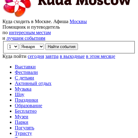
Куда сходить в Москве. Афиша
Москвы
Помощник и путеводитель
по
интересным местам
и
лучшим событиям
Куда пойти
сегодня
завтра
в выходные
в этом месяце
Выставки
Фестивали
С детьми
Активный отдых
Музыка
Шоу
Праздники
Образование
Бесплатно
Музеи
Парки
Погулять
Туристу