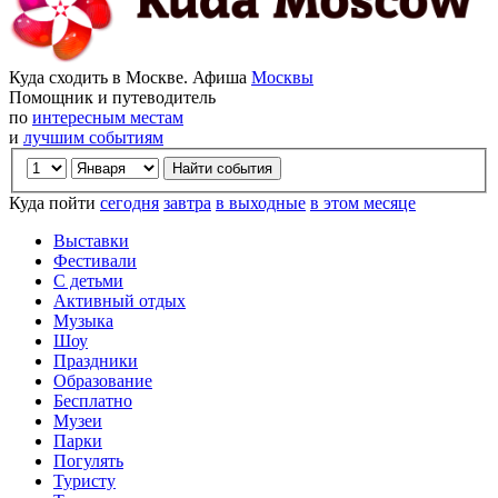
Куда сходить в Москве. Афиша
Москвы
Помощник и путеводитель
по
интересным местам
и
лучшим событиям
Куда пойти
сегодня
завтра
в выходные
в этом месяце
Выставки
Фестивали
С детьми
Активный отдых
Музыка
Шоу
Праздники
Образование
Бесплатно
Музеи
Парки
Погулять
Туристу