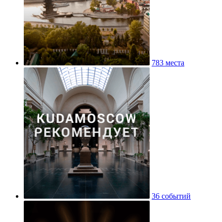
783 места
36 событий