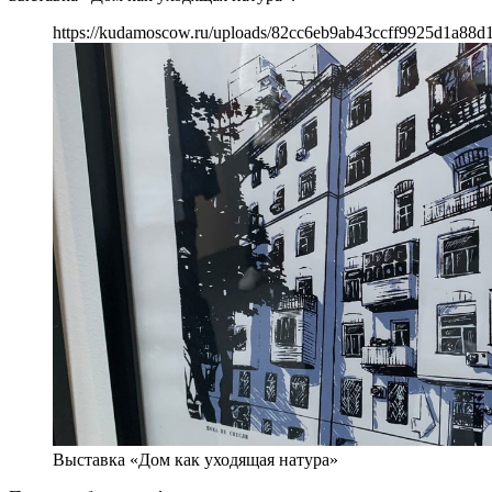
https://kudamoscow.ru/uploads/82cc6eb9ab43ccff9925d1a88d
Выставка «Дом как уходящая натура»