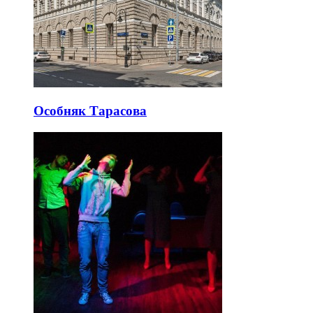
Особняк Тарасова