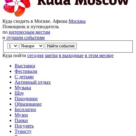
Куда сходить в Москве. Афиша
Москвы
Помощник и путеводитель
по
интересным местам
и
лучшим событиям
Куда пойти
сегодня
завтра
в выходные
в этом месяце
Выставки
Фестивали
С детьми
Активный отдых
Музыка
Шоу
Праздники
Образование
Бесплатно
Музеи
Парки
Погулять
Туристу