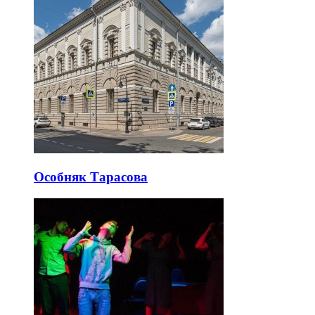
Особняк Тарасова