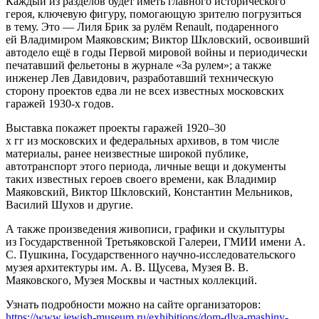
Каждый из разделов будет иметь главного исторического
героя, ключевую фигуру, помогающую зрителю погрузиться
в тему. Это — Лиля Брик за рулём Renault, подаренного
ей Владимиром Маяковским; Виктор Шкловский, освоивший
автодело ещё в годы Первой мировой войны и периодически
печатавший фельетоны в журнале «За рулем»; а также
инженер Лев Давидович, разработавший техническую
сторону проектов едва ли не всех известных московских
гаражей 1930-х годов.
Выставка покажет проекты гаражей 1920–30
х гг из московских и федеральных архивов, в том числе
материалы, ранее неизвестные широкой публике,
автотранспорт этого периода, личные вещи и документы
таких известных героев своего времени, как Владимир
Маяковский, Виктор Шкловский, Константин Мельников,
Василий Шухов и другие.
А также произведения живописи, графики и скульптуры
из Государственной Третьяковской Галереи, ГМИИ имени А.
С. Пушкина, Государственного научно-исследовательского
музея архитектуры им. А. В. Щусева, Музея В. В.
Маяковского, Музея Москвы и частных коллекций.
Узнать подробности можно на сайте организаторов:
https://www.jewish-museum.ru/exhibitions/dom-dlya-mashiny-