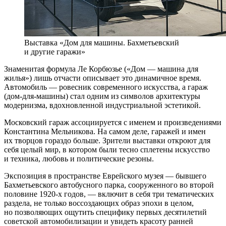
Выставка «Дом для машины. Бахметьевский
и другие гаражи»
Знаменитая формула Ле Корбюзье («Дом — машина для
жилья») лишь отчасти описывает это динамичное время.
Автомобиль — ровесник современного искусства, а гараж
(дом-для-машины) стал одним из символов архитектуры
модернизма, вдохновленной индустриальной эстетикой.
Московский гараж ассоциируется с именем и произведениями
Константина Мельникова. На самом деле, гаражей и имен
их творцов гораздо больше. Зрители выставки откроют для
себя целый мир, в котором были тесно сплетены искусство
и техника, любовь и политические резоны.
Экспозиция в пространстве Еврейского музея — бывшего
Бахметьевского автобусного парка, сооруженного во второй
половине 1920-х годов, — включит в себя три тематических
раздела, не только воссоздающих образ эпохи в целом,
но позволяющих ощутить специфику первых десятилетий
советской автомобилизации и увидеть красоту ранней