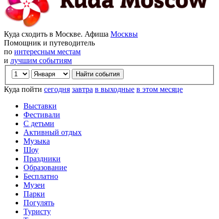
Куда сходить в Москве. Афиша
Москвы
Помощник и путеводитель
по
интересным местам
и
лучшим событиям
Куда пойти
сегодня
завтра
в выходные
в этом месяце
Выставки
Фестивали
С детьми
Активный отдых
Музыка
Шоу
Праздники
Образование
Бесплатно
Музеи
Парки
Погулять
Туристу