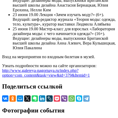
Ведущие: дизайнеры моды, выпускники Британской
высшей школы дизайна Анастасия Бернацкая, Юлия
Ерохина, Нелли Ким
23 июня 19.00 Лекция «Зачем изучать моду?» (6+).
Ведущий: шеф-редактор журнала «Теория моды: одежда,
тело, культура», куратор выставки Людмила Алябьева
25 июня 19.00 Мастер-класс для взрослых «Лаборатория
дизайнера моды: с чего начинается одежда?» (16+).
Ведущие: дизайнеры моды, выпускники Британской
высшей школы дизайна Анна Азевич, Вера Кульшицкая,
Юлия Пакалина
Вход на мероприятия по входным билетам в музей.
Узнать подробности можно на сайте организаторов:
http://www.galereya-nagornaya.ru/index.php?
option=com_content&task=view&id=379&Itemid=1
Поделиться ссылкой
Фотографии события