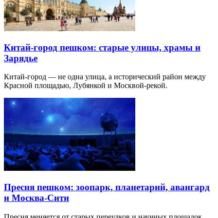
Китай-город пешком: старые улицы, храмы и
Зарядье
Китай-город — не одна улица, а исторический район между
Красной площадью, Лубянкой и Москвой-рекой.
Пресня пешком: зоопарк, планетарий, авангард
и Москва-Сити
Пресня меняется от старых переулков и научных площадок