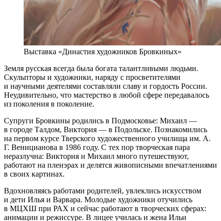
Выставка «Династия художников Бровкиных»
Земля русская всегда была богата талантливыми людьми.
Скульпторы и художники, наряду с просветителями
и научными деятелями составляли славу и гордость России.
Неудивительно, что мастерство в любой сфере передавалось
из поколения в поколение.
Супруги Бровкины родились в Подмосковье: Михаил —
в городе Талдом, Виктория — в Подольске. Познакомились
на первом курсе Тверского художественного училища им. А.
Г. Веницианова в 1986 году. С тех пор творческая пара
неразлучна: Виктория и Михаил много путешествуют,
работают на пленэрах и делятся живописными впечатлениями
в своих картинах.
Вдохновляясь работами родителей, увлеклись искусством
и дети Илья и Варвара. Молодые художники отучились
в МЦХШ при РАХ и сейчас работают в творческих сферах:
анимации и режиссуре. В лицее училась и жена Ильи