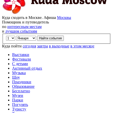
Куда сходить в Москве. Афиша
Москвы
Помощник и путеводитель
по
интересным местам
и
лучшим событиям
Куда пойти
сегодня
завтра
в выходные
в этом месяце
Выставки
Фестивали
С детьми
Активный отдых
Музыка
Шоу
Праздники
Образование
Бесплатно
Музеи
Парки
Погулять
Туристу