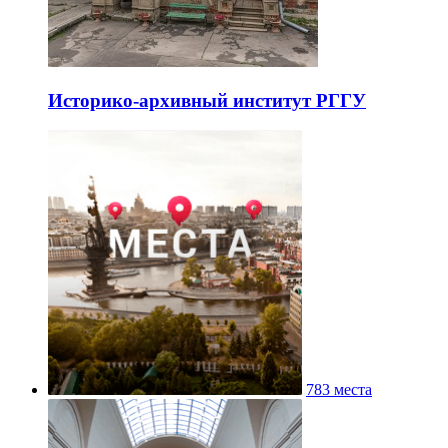
Историко-архивный институт РГГУ
783 места