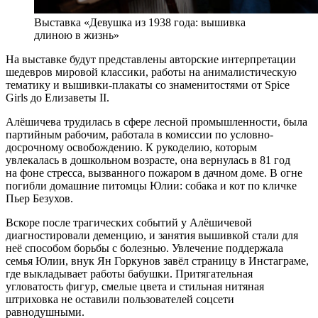
Выставка «Девушка из 1938 года: вышивка
длиною в жизнь»
На выставке будут представлены авторские интерпретации
шедевров мировой классики, работы на анималистическую
тематику и вышивки-плакаты со знаменитостями от Spice
Girls до Елизаветы II.
Алёшичева трудилась в сфере лесной промышленности, была
партийным рабочим, работала в комиссии по условно-
досрочному освобождению. К рукоделию, которым
увлекалась в дошкольном возрасте, она вернулась в 81 год
на фоне стресса, вызванного пожаром в дачном доме. В огне
погибли домашние питомцы Юлии: собака и кот по кличке
Пьер Безухов.
Вскоре после трагических событий у Алёшичевой
диагностировали деменцию, и занятия вышивкой стали для
неё способом борьбы с болезнью. Увлечение поддержала
семья Юлии, внук Ян Горкунов завёл страницу в Инстаграме,
где выкладывает работы бабушки. Притягательная
угловатость фигур, смелые цвета и стильная нитяная
штриховка не оставили пользователей соцсети
равнодушными.