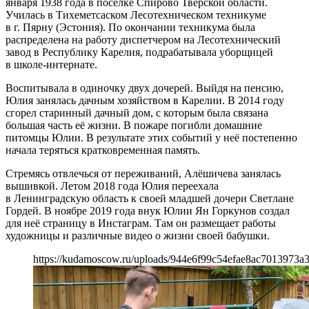
января 1938 года в поселке Спирово Тверской области.
Училась в Тихеметсаском Лесотехническом техникуме
в г. Пярну (Эстония). По окончании техникума была
распределена на работу диспетчером на Лесотехнический
завод в Республику Карелия, подрабатывала уборщицей
в школе-интернате.
Воспитывала в одиночку двух дочерей. Выйдя на пенсию,
Юлия занялась дачным хозяйством в Карелии. В 2014 году
сгорел старинный дачный дом, с которым была связана
большая часть её жизни. В пожаре погибли домашние
питомцы Юлии. В результате этих событий у неё постепенно
начала теряться кратковременная память.
Стремясь отвлечься от переживаний, Алёшичева занялась
вышивкой. Летом 2018 года Юлия переехала
в Ленинградскую область к своей младшей дочери Светлане
Гордей. В ноябре 2019 года внук Юлии Ян Горкунов создал
для неё страницу в Инстаграм. Там он размещает работы
художницы и различные видео о жизни своей бабушки.
https://kudamoscow.ru/uploads/944e6f99c54efae8ac7013973a3