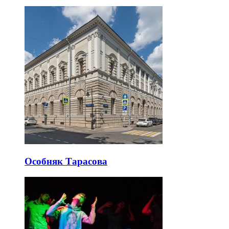
Особняк Тарасова