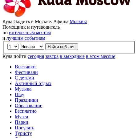
Куда сходить в Москве. Афиша
Москвы
Помощник и путеводитель
по
интересным местам
и
лучшим событиям
Куда пойти
сегодня
завтра
в выходные
в этом месяце
Выставки
Фестивали
С детьми
Активный отдых
Музыка
Шоу
Праздники
Образование
Бесплатно
Музеи
Парки
Погулять
Туристу