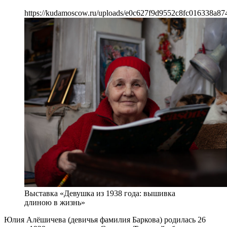
https://kudamoscow.ru/uploads/e0c627f9d9552c8fc016338a87
Выставка «Девушка из 1938 года: вышивка
длиною в жизнь»
Юлия Алёшичева (девичья фамилия Баркова) родилась 26