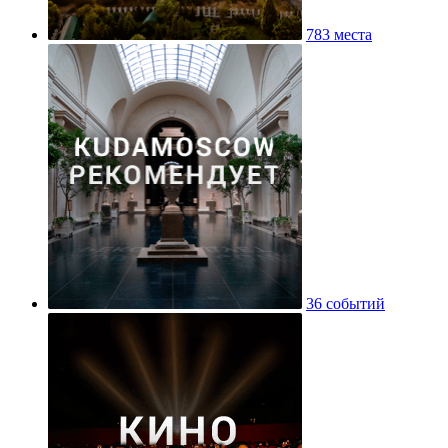
783 места
36 событий