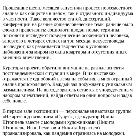
Прошедшие шесть месяцев запустили процесс повсеместного
анализа как общества в целом, так и отдельного индивидуума
в частности. Такое количество статей, диссертаций,
конференций на разные общечеловеческие темы раньше было
сложно представить: cоциологи вводят новые термины,
психологи исследуют поведенческие особенности человека,
запертого в четырех стенах на три месяца, искусствоведы
исследуют, как развивается творчество в условиях
наблюдения за миром из окна квартиры и отсутствия иных
внешних впечатлений.
Кураторы проекта обратили внимание на разные аспекты
постпандемической ситуации в мире. В их выставках
отражается не однобокий взгляд на события, а многогранный
анализ происходящего. Каждый зал побуждает к уникальным
размышлениям. На выходе зритель остается с упорядоченным
набором впечатлений, найдя ответы на одни вопросы и задав
себе новые.
В первом зале экспозиции — персональная выставка группы
«Не арт» под названием «Суарэ'», где куратор Ирина
Штоппель вместе с молодыми художниками (Никита
Штоппель, Иван Ремизов и Никита Куратцев)
проанализировала, как пандемия отразилась на молодежи.