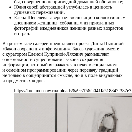
бы, совершенно неприглядной домашней обстановке;
Юлия своей абстракцией углубилась в ценность
душевных переживаний.
Елена Шевелева завершает экспозицию коллективным
дневником женщины, собранным из присланных
фотографий ежедневников женщин разных возрастов
и стран.
В третьем зале галереи представлен проект Дины Цыпиной
«Закон сохранения информации». Здесь художник вместе
с куратором Еленой Куприной-Ляхович размышляет
о возможности существования закона сохранения
информации, который выражается в некоем социальном
и семейном программировании через передачу традиций
не только в общепринятом смысле, но и в поле визуальных
и предметных кодов.
https://kudamoscow.ru/uploads/6a9c7f56fa041fa518847f387e31