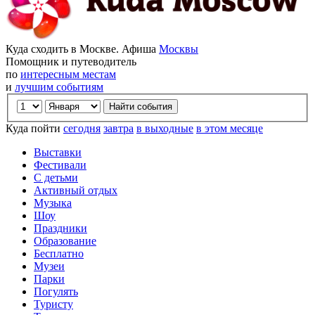
Куда сходить в Москве. Афиша
Москвы
Помощник и путеводитель
по
интересным местам
и
лучшим событиям
Куда пойти
сегодня
завтра
в выходные
в этом месяце
Выставки
Фестивали
С детьми
Активный отдых
Музыка
Шоу
Праздники
Образование
Бесплатно
Музеи
Парки
Погулять
Туристу