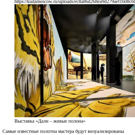
https://kudamoscow.ru/uploads/ec8a86d268ea9d279aef1608c6
Выставка «Дали – живые полона»
Самые известные полотна мастера будут визуализированы