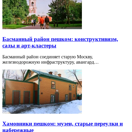
Басманный район пешком: конструктивизм,
сады и арт-кластеры
Басманный район соединяет старую Москву,
железнодорожную инфраструктуру, авангард…
Хамовники пешком: музеи, старые переулки и
набережные