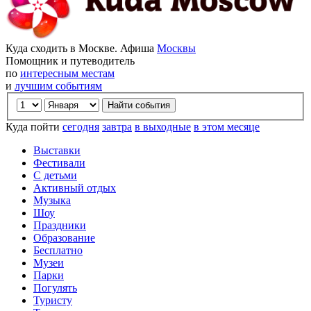
Куда сходить в Москве. Афиша
Москвы
Помощник и путеводитель
по
интересным местам
и
лучшим событиям
Куда пойти
сегодня
завтра
в выходные
в этом месяце
Выставки
Фестивали
С детьми
Активный отдых
Музыка
Шоу
Праздники
Образование
Бесплатно
Музеи
Парки
Погулять
Туристу