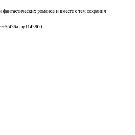
 фантастических романов и вместе с тем сохранил
ec5f436a.jpg
1143
800