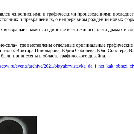
тавлен живописными и графическими произведениями последнег
остояниях и превращениях, о непрерывном рождении новых фор
 возвращает память о единстве всего живого, о его драмах и со
ие-сила», где выставлены отдельные оригинальные графические
естного, Виктора Пивоварова, Юрия Соболева, Юло Соостера, В
были привнесены в область графического дизайна.
oscow.ru/events/archive/2021/oktyabr/vistavka_da_i_net_kak_obrazi_civ