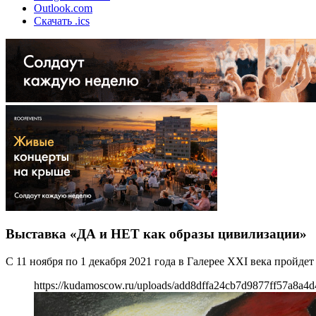
Outlook.com
Скачать .ics
Выставка «ДА и НЕТ как образы цивилизации»
С 11 ноября по 1 декабря 2021 года в Галерее XXI века прой
https://kudamoscow.ru/uploads/add8dffa24cb7d9877ff57a8a4d