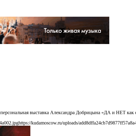
дет персональная выставка Александра Добрицына «ДА и НЕТ как
4a002.jpg
https://kudamoscow.ru/uploads/add8dffa24cb7d9877ff57a8a