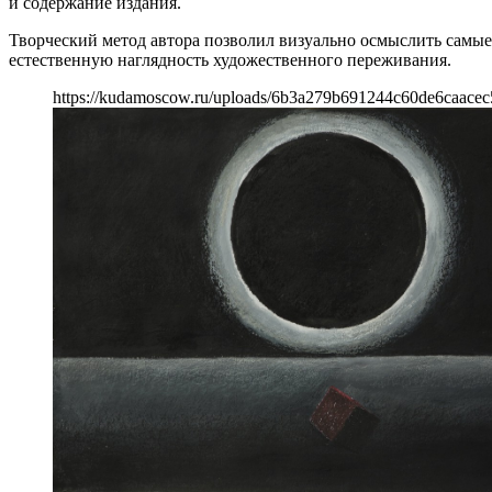
и содержание издания.
Творческий метод автора позволил визуально осмыслить самые
естественную наглядность художественного переживания.
https://kudamoscow.ru/uploads/6b3a279b691244c60de6caacec