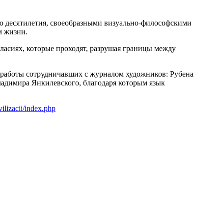
о десятилетия, своеобразными визуально-философскими
м жизни.
гласиях, которые проходят, разрушая границы между
 работы сотрудничавших с журналом художников: Рубена
ладимира Янкилевского, благодаря которым язык
ilizacii/index.php