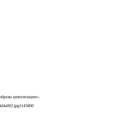
 образы цивилизации».
4d4a002.jpg
1145
800