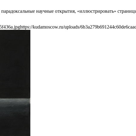
 парадоксальные научные открытия, «иллюстрировать» страницы
5f436a.jpg
https://kudamoscow.ru/uploads/6b3a279b691244c60de6caac