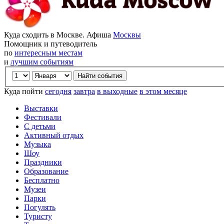
Куда сходить в Москве. Афиша
Москвы
Помощник и путеводитель
по
интересным местам
и
лучшим событиям
Куда пойти
сегодня
завтра
в выходные
в этом месяце
Выставки
Фестивали
С детьми
Активный отдых
Музыка
Шоу
Праздники
Образование
Бесплатно
Музеи
Парки
Погулять
Туристу