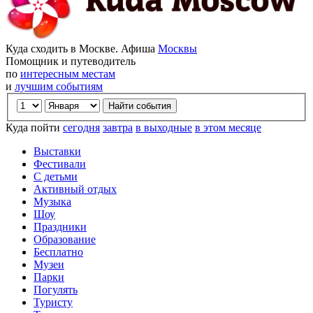
Куда сходить в Москве. Афиша
Москвы
Помощник и путеводитель
по
интересным местам
и
лучшим событиям
Куда пойти
сегодня
завтра
в выходные
в этом месяце
Выставки
Фестивали
С детьми
Активный отдых
Музыка
Шоу
Праздники
Образование
Бесплатно
Музеи
Парки
Погулять
Туристу