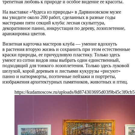
трепетная любовь к природе и особое видение ее красоты.
На выставке «Чудеса из природы» в Дарвиновском музее
вы увидите около 200 работ, сделанных в разные годы
мастерами пяти секций клуба: лесная скульптура,
декоративное панно, инкрустация по дереву, лозоплетение,
аранжировка цветов.
Визитная карточка мастеров клуба — умение вдохнуть
в растения вторую жизнь и сохранить при этом естественные
краски природы, ее причудливую пластику. Только здесь
умеют из сотни видов ивы выбрать один единственный,
подходящий для тонкого лозоплетения. Только здесь луковой
шелухой, корой деревьев и листьями кукурузы «рисуют»
панно и натюрморты, поэтичные пейзажи и портреты,
изображения архитектурных памятников, животных и птиц.
https://kudamoscow.ru/uploads/8d874303695d03f9b45c3f0cb5