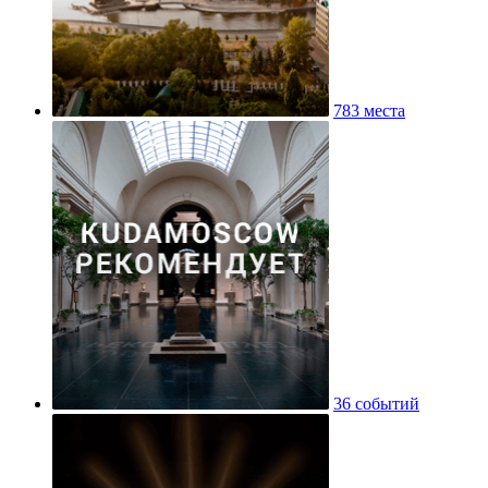
783 места
36 событий