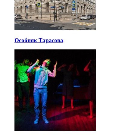
Особняк Тарасова