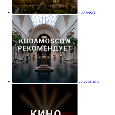
783 места
35 событий