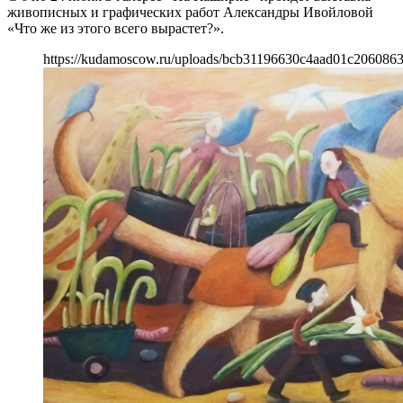
живописных и графических работ Александры Ивойловой
«Что же из этого всего вырастет?».
https://kudamoscow.ru/uploads/bcb31196630c4aad01c2060863