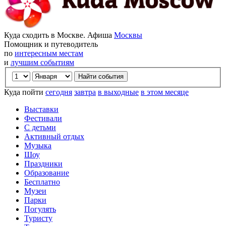
Куда сходить в Москве. Афиша
Москвы
Помощник и путеводитель
по
интересным местам
и
лучшим событиям
Куда пойти
сегодня
завтра
в выходные
в этом месяце
Выставки
Фестивали
С детьми
Активный отдых
Музыка
Шоу
Праздники
Образование
Бесплатно
Музеи
Парки
Погулять
Туристу