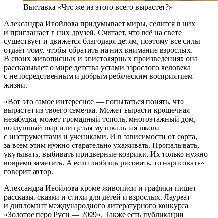
Выставка «Что же из этого всего вырастет?»
Александра Ивойлова придумывает миры, селится в них
и приглашает в них друзей. Считает, что всё на свете
существует и движется благодаря детям, поэтому все силы
отдаёт тому, чтобы обратить на них внимание взрослых.
В своих живописных и эпистолярных произведениях она
рассказывает о мире детства устами взрослого человека
с непосредственным и добрым ребяческим восприятием
жизни.
«Вот это самое интересное — попытаться понять, что
вырастет из твоего семечка. Может вырасти крошечная
незабудка, может громадный тополь, многоэтажный дом,
воздушный шар или целая музыкальная школа
с инструментами и учениками. И в зависимости от сорта,
за всем этим нужно старательно ухаживать. Пропалывать,
укутывать, выбивать придверные коврики. Их только нужно
вовремя заметить. А если любишь рисовать, то нарисовать» —
говорит автор.
Александра Ивойлова кроме живописи и графики пишет
рассказы, сказки и стихи для детей и взрослых. Лауреат
и дипломант международного литературного конкурса
«Золотое перо Руси — 2009». Также есть публикации