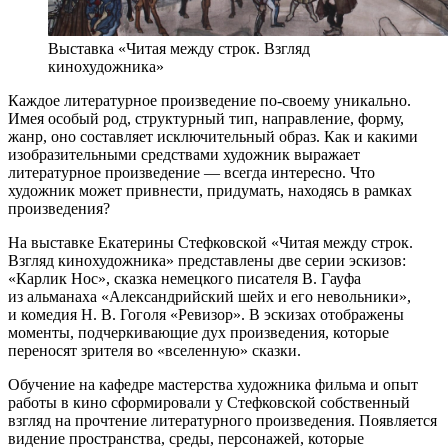
Выставка «Читая между строк. Взгляд
кинохудожника»
Каждое литературное произведение по-своему уникально.
Имея особый род, структурный тип, направление, форму,
жанр, оно составляет исключительный образ. Как и какими
изобразительными средствами художник выражает
литературное произведение — всегда интересно. Что
художник может привнести, придумать, находясь в рамках
произведения?
На выставке Екатерины Стефковской «Читая между строк.
Взгляд кинохудожника» представлены две серии эскизов:
«Карлик Нос», сказка немецкого писателя В. Гауфа
из альманаха «Александрийский шейх и его невольники»,
и комедия Н. В. Гоголя «Ревизор». В эскизах отображены
моменты, подчеркивающие дух произведения, которые
переносят зрителя во «вселенную» сказки.
Обучение на кафедре мастерства художника фильма и опыт
работы в кино сформировали у Стефковской собственный
взгляд на прочтение литературного произведения. Появляется
видение пространства, среды, персонажей, которые