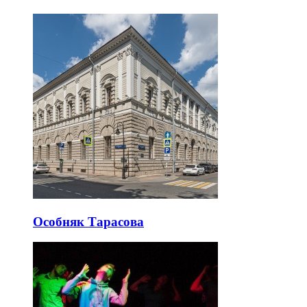
Особняк Тарасова