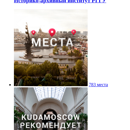
Историко-архивный институт РГГУ
783 места