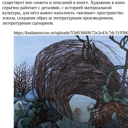
существует вне сюжета и описаний в книге. Художник в кино
серьёзно работает с деталями, с историей материальной
культуры, для него важно наполнить «жизнью» пространство
эскиза, сохранив образ за литературным произведением,
литературным сценарием.
https://kudamoscow.ru/uploads/55d03660b72e2e43c7dc3195b