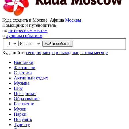
Куда сходить в Москве. Афиша
Москвы
Помощник и путеводитель
по
интересным местам
и
лучшим событиям
Куда пойти
сегодня
завтра
в выходные
в этом месяце
Выставки
Фестивали
С детьми
Активный отдых
Музыка
Шоу
Праздники
Образование
Бесплатно
Музеи
Парки
Погулять
Туристу