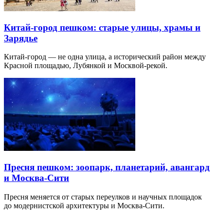
Китай-город пешком: старые улицы, храмы и
Зарядье
Китай-город — не одна улица, а исторический район между
Красной площадью, Лубянкой и Москвой-рекой.
Пресня пешком: зоопарк, планетарий, авангард
и Москва-Сити
Пресня меняется от старых переулков и научных площадок
до модернистской архитектуры и Москва-Сити.