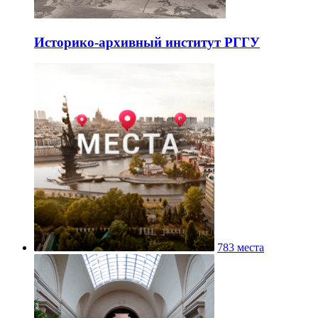
Историко-архивный институт РГГУ
783 места