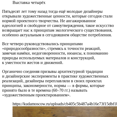
Выставка четырёх
Пятьдесят лет тому назад тогда ещё молодые дизайнеры
открывали художественные ценности, которые сегодня стали
нормой проектного творчества. Не ангажированное
идеологией и свободное от самоутверждения, такое искусство
возвращает нас к принципам экологического существования,
особенно актуальным в сегодняшнем обществе потребления.
Все четверо руководствовались принципами
«природосообразности», стремясь к точности реакций,
замечая намёки, недоговоренности, нюансы, к пониманию
природы используемых материалов и конструкций,
к уместности жестов и движений.
Органично соединяя призывы архитектурной традиции
и дизайнерские эксперименты в практике художественных
реализаций, дизайнеры переплавляли в своих проектах
принципы, закономерности, нормы — в формы, которые
принято было в те времена (60–70 гг.) называть
«художественным проектированием».
https://kudamoscow.ru/uploads/cb405c5b487a4b16e73f15dbf1