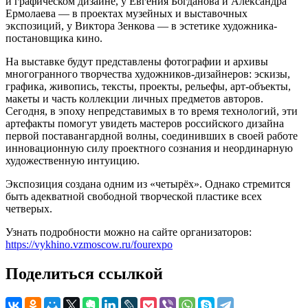
и графическом дизайне, у Евгения Богданова и Александра
Ермолаева — в проектах музейных и выставочных
экспозиций, у Виктора Зенкова — в эстетике художника-
постановщика кино.
На выставке будут представлены фотографии и архивы
многогранного творчества художников-дизайнеров: эскизы,
графика, живопись, тексты, проекты, рельефы, арт-объекты,
макеты и часть коллекции личных предметов авторов.
Сегодня, в эпоху непредставимых в то время технологий, эти
артефакты помогут увидеть мастеров российского дизайна
первой поставангардной волны, соединивших в своей работе
инновационную силу проектного сознания и неординарную
художественную интуицию.
Экспозиция создана одним из «четырёх». Однако стремится
быть адекватной свободной творческой пластике всех
четверых.
Узнать подробности можно на сайте организаторов:
https://vykhino.vzmoscow.ru/fourexpo
Поделиться ссылкой