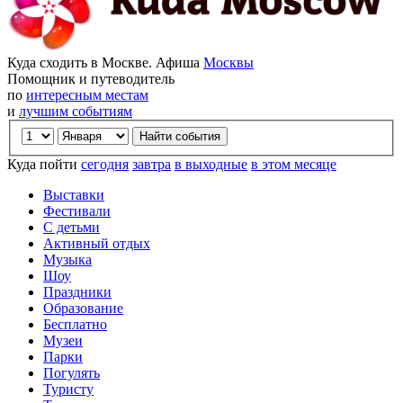
Куда сходить в Москве. Афиша
Москвы
Помощник и путеводитель
по
интересным местам
и
лучшим событиям
Куда пойти
сегодня
завтра
в выходные
в этом месяце
Выставки
Фестивали
С детьми
Активный отдых
Музыка
Шоу
Праздники
Образование
Бесплатно
Музеи
Парки
Погулять
Туристу