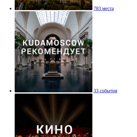
783 места
33 события