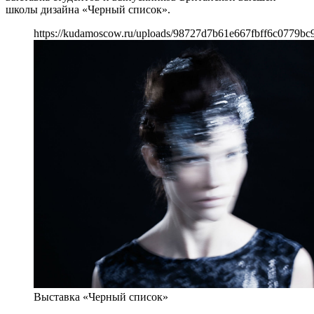
школы дизайна «Черный список».
https://kudamoscow.ru/uploads/98727d7b61e667fbff6c0779bc9
Выставка «Черный список»