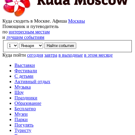
Куда сходить в Москве. Афиша
Москвы
Помощник и путеводитель
по
интересным местам
и
лучшим событиям
Куда пойти
сегодня
завтра
в выходные
в этом месяце
Выставки
Фестивали
С детьми
Активный отдых
Музыка
Шоу
Праздники
Образование
Бесплатно
Музеи
Парки
Погулять
Туристу