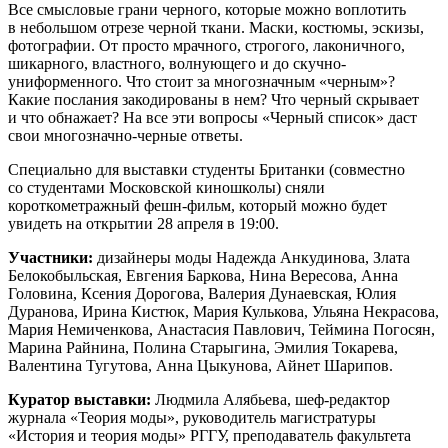
Все смысловые грани черного, которые можно воплотить
в небольшом отрезе черной ткани. Маски, костюмы, эскизы,
фотографии. От просто мрачного, строгого, лаконичного,
шикарного, властного, волнующего и до скучно-
униформенного. Что стоит за многозначным «черным»?
Какие послания закодированы в нем? Что черный скрывает
и что обнажает? На все эти вопросы «Черный список» даст
свои многозначно-черные ответы.
Специально для выставки студенты Британки (совместно
со студентами Московской киношколы) сняли
короткометражный фешн-фильм, который можно будет
увидеть на открытии 28 апреля в 19:00.
Участники:
дизайнеры моды Надежда Анкудинова, Злата
Белокобыльская, Евгения Баркова, Нина Вересова, Анна
Головина, Ксения Дорогова, Валерия Дунаевская, Юлия
Дуранова, Ирина Кистюк, Мария Кулькова, Ульяна Некрасова,
Мария Немиченкова, Анастасия Павлович, Теймина Погосян,
Марина Райнина, Полина Старыгина, Эмилия Токарева,
Валентина Тугутова, Анна Цыкунова, Айнет Шарипов.
Куратор выставки:
Людмила Алябьева, шеф-редактор
журнала «Теория моды», руководитель магистратуры
«История и теория моды» РГГУ, преподаватель факультета