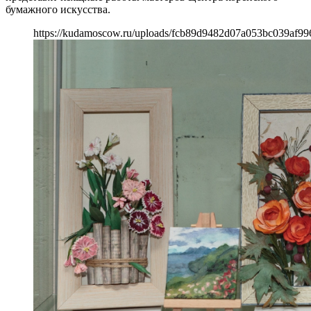
бумажного искусства.
https://kudamoscow.ru/uploads/fcb89d9482d07a053bc039af99