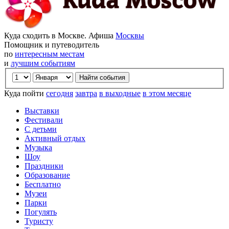
Куда сходить в Москве. Афиша
Москвы
Помощник и путеводитель
по
интересным местам
и
лучшим событиям
Куда пойти
сегодня
завтра
в выходные
в этом месяце
Выставки
Фестивали
С детьми
Активный отдых
Музыка
Шоу
Праздники
Образование
Бесплатно
Музеи
Парки
Погулять
Туристу