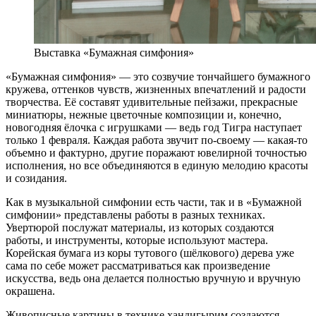
Выставка «Бумажная симфония»
«Бумажная симфония» — это созвучие тончайшего бумажного
кружева, оттенков чувств, жизненных впечатлений и радости
творчества. Её составят удивительные пейзажи, прекрасные
миниатюры, нежные цветочные композиции и, конечно,
новогодняя ёлочка с игрушками — ведь год Тигра наступает
только 1 февраля. Каждая работа звучит по-своему — какая-то
объемно и фактурно, другие поражают ювелирной точностью
исполнения, но все объединяются в единую мелодию красоты
и созидания.
Как в музыкальной симфонии есть части, так и в «Бумажной
симфонии» представлены работы в разных техниках.
Увертюрой послужат материалы, из которых создаются
работы, и инструменты, которые используют мастера.
Корейская бумага из коры тутового (шёлкового) дерева уже
сама по себе может рассматриваться как произведение
искусства, ведь она делается полностью вручную и вручную
окрашена.
Живописные картины в технике хандигырим создаются