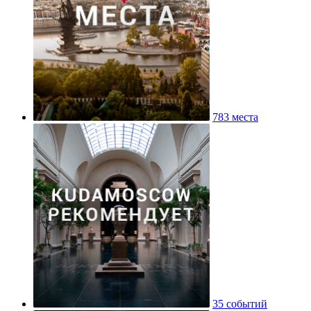
783 места
35 событий