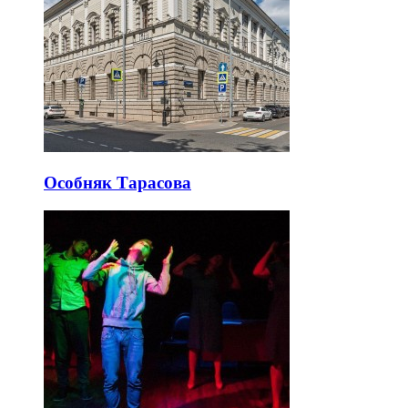
Особняк Тарасова