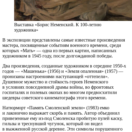
Выставка «Борис Неменский. К 100-летию
художника»
В экспозиции представлены самые известные произведения
мастера, посвященные событиям военного времени, среди
которых «Мать» — одна из первых картин, написанных
художником в 1945 году, после долгожданной победы.
Два произведения, созданные художником в середине 1950-х
годов — «Машенька» (1956) и «Земля опаленная» (1957) —
пронизаны настроениями наступающей «оттепели».
Душевное мужество и стойкость героев Неменского
в условиях повседневной драмы войны, во фронтовых
госпиталях и полевых окопах во многом предвосхитили
шедевры советского кинематографа этого времени.
Натюрморт «Память Смоленской земли» (1983) емко
и лаконично выражает скорбь и память. Автор объединил
привезенные ему из-под Смоленска пробитую пулей каску,
гильзы и треснувший чугунок, который он видел
в выжженной русской деревне. Эти символы порушенного