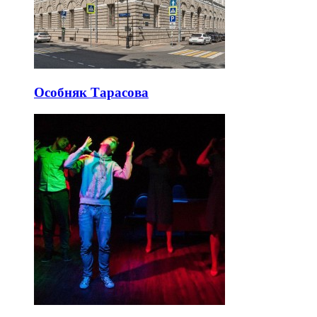
Особняк Тарасова