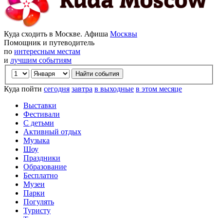
Куда сходить в Москве. Афиша
Москвы
Помощник и путеводитель
по
интересным местам
и
лучшим событиям
Куда пойти
сегодня
завтра
в выходные
в этом месяце
Выставки
Фестивали
С детьми
Активный отдых
Музыка
Шоу
Праздники
Образование
Бесплатно
Музеи
Парки
Погулять
Туристу