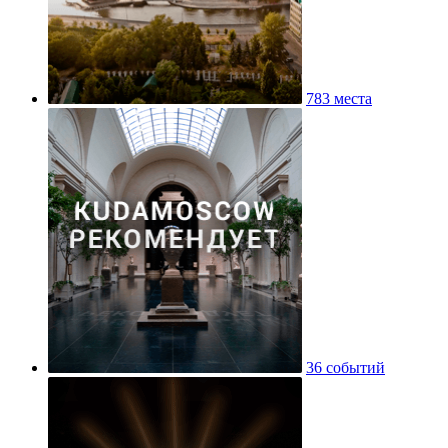
783 места
36 событий