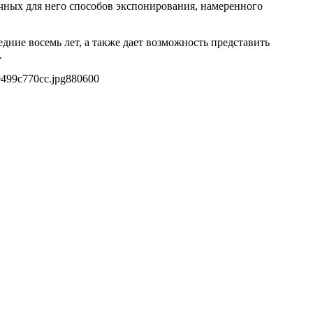
ых для него способов экспонирования, намеренного
ние восемь лет, а также дает возможность представить
.
9499c770cc.jpg
880
600