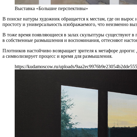
Выставка «Большие перспективы»
В поиске натуры художник обращается к местам, где он вырос и
простоту и универсальность изображаемого, что неизменно выз
В тоже время появляющиеся в залах скульптуры существуют в
в собственные размышления и воспоминания, оттесняют настоящ
Плотников настойчиво возвращает зрителя к метафоре дороги: д
а символизирует процесс и время для размышления.
https://kudamoscow.ru/uploads/9aa2ec9976b9e23054b2dde55