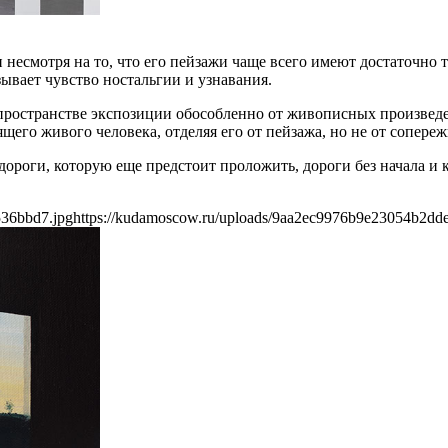
 несмотря на то, что его пейзажи чаще всего имеют достаточно 
ывает чувство ностальгии и узнавания.
 пространстве экспозиции обособленно от живописных произвед
его живого человека, отделяя его от пейзажа, но не от сопере
ороги, которую еще предстоит проложить, дороги без начала и к
536bbd7.jpg
https://kudamoscow.ru/uploads/9aa2ec9976b9e23054b2dd