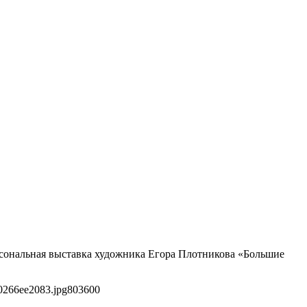
персональная выставка художника Егора Плотникова «Большие
0266ee2083.jpg
803
600