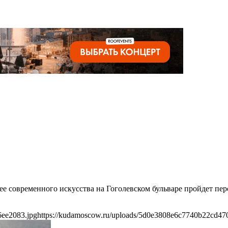
узее современного искусства на Гоголевском бульваре пройдет 
6ee2083.jpg
https://kudamoscow.ru/uploads/5d0e3808e6c7740b22cd47