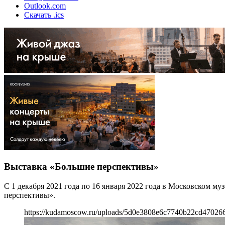
Outlook.com
Скачать .ics
Выставка «Большие перспективы»
С 1 декабря 2021 года по 16 января 2022 года в Московском м
перспективы».
https://kudamoscow.ru/uploads/5d0e3808e6c7740b22cd47026