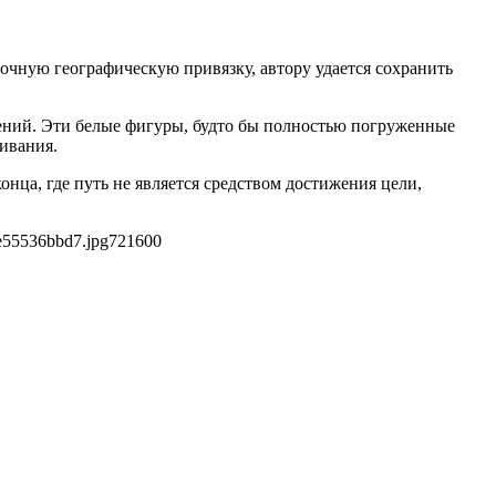
точную географическую привязку, автору удается сохранить
ений. Эти белые фигуры, будто бы полностью погруженные
живания.
онца, где путь не является средством достижения цели,
e55536bbd7.jpg
721
600