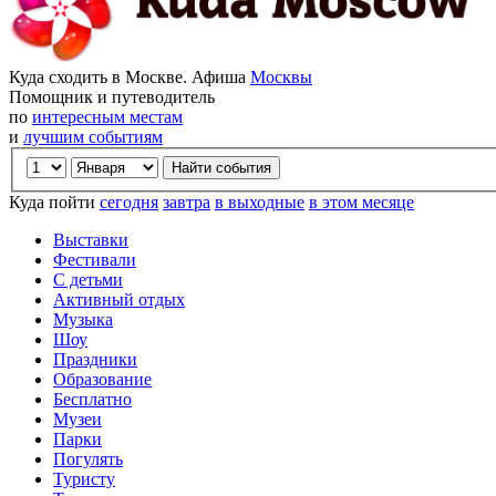
Куда сходить в Москве. Афиша
Москвы
Помощник и путеводитель
по
интересным местам
и
лучшим событиям
Куда пойти
сегодня
завтра
в выходные
в этом месяце
Выставки
Фестивали
С детьми
Активный отдых
Музыка
Шоу
Праздники
Образование
Бесплатно
Музеи
Парки
Погулять
Туристу