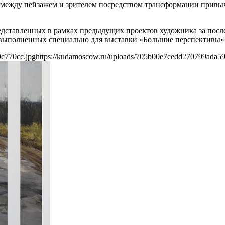
жду пейзажем и зрителем посредством трансформации привычн
дставленных в рамках предыдущих проектов художника за послед
 выполненных специально для выставки «Большие перспективы»
c770cc.jpg
https://kudamoscow.ru/uploads/705b00e7cedd270799ada5