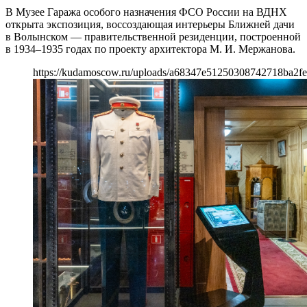
В Музее Гаража особого назначения ФСО России на ВДНХ
открыта экспозиция, воссоздающая интерьеры Ближней дачи
в Волынском — правительственной резиденции, построенной
в 1934–1935 годах по проекту архитектора М. И. Мержанова.
https://kudamoscow.ru/uploads/a68347e51250308742718ba2fe