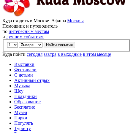
Куда сходить в Москве. Афиша
Москвы
Помощник и путеводитель
по
интересным местам
и
лучшим событиям
Куда пойти
сегодня
завтра
в выходные
в этом месяце
Выставки
Фестивали
С детьми
Активный отдых
Музыка
Шоу
Праздники
Образование
Бесплатно
Музеи
Парки
Погулять
Туристу