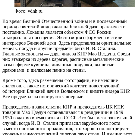
Фото: vdnh.ru
Во время Великой Отечественной войны и в послевоенный
период советский лидер жил на Ближней даче практически
постоянно. Локация является объектом ФСО России
и закрыта для посещения. Экспозиция оформлена в стиле
интерьеров Ближней дачи. Здесь представлены оригинальные
мебель, посуда и другие предметы быта И. В. Сталина.
Главные экспонаты — дары лидера КНР Мао Цзэдуна. Среди
них этажерка из дерева карагач, расписные металлические
вазы в форме кувшина, диванные подушки, вышитые
драконами, и шелковые панно на стены.
Кроме того, здесь размещены фотографии, не имеющие
аналогов, а также исторический контент, повествующий
об истории Ближней дачи в Волынском и визите лидера КНР.
Все предметы экспонируются впервые.
Председатель правительства КНР и председатель ЦК КПК
товарищ Мао Цзэдун останавливался в резиденции в 1949–
1950 годах во время визита в СССР. Это был исключительный
случай, когда И. В. Сталин пригласил зарубежного гостя
в место постоянного проживания, что хорошо иллюстрирует
уровень взаимоотношений лидеров двух стран. И именно этот