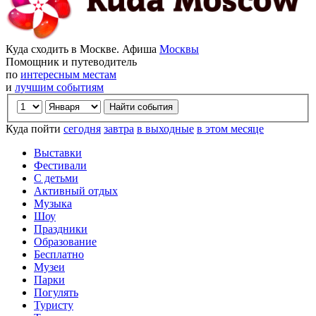
Куда сходить в Москве. Афиша
Москвы
Помощник и путеводитель
по
интересным местам
и
лучшим событиям
Куда пойти
сегодня
завтра
в выходные
в этом месяце
Выставки
Фестивали
С детьми
Активный отдых
Музыка
Шоу
Праздники
Образование
Бесплатно
Музеи
Парки
Погулять
Туристу