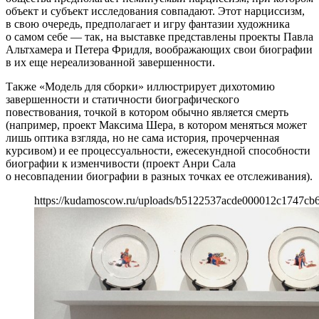
объект и субъект исследования совпадают. Этот нарциссизм,
в свою очередь, предполагает и игру фантазии художника
о самом себе — так, на выставке представлены проекты Павла
Альтхамера и Петера Фридля, воображающих свои биографии
в их еще нереализованной завершенности.
Также «Модель для сборки» иллюстрирует дихотомию
завершенности и статичности биографического
повествования, точкой в котором обычно является смерть
(например, проект Максима Шера, в котором меняться может
лишь оптика взгляда, но не сама история, прочерченная
курсивом) и ее процессуальности, ежесекундной способности
биографии к изменчивости (проект Анри Сала
о несовпадении биографии в разных точках ее отслеживания).
https://kudamoscow.ru/uploads/b5122537acde000012c1747cb