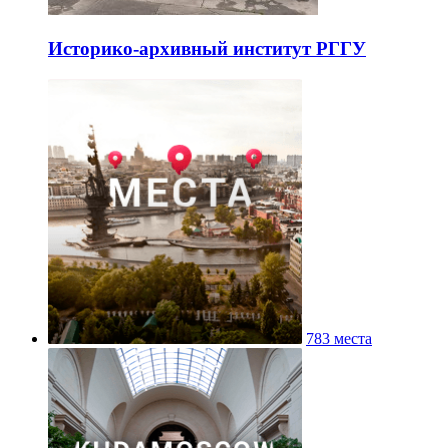
Историко-архивный институт РГГУ
783 места