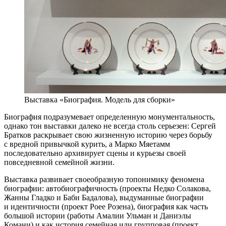
Выставка «Биография. Модель для сборки»
Биография подразумевает определенную монументальность,
однако тон выставки далеко не всегда столь серьезен: Сергей
Братков раскрывает свою жизненную историю через борьбу
с вредной привычкой курить, а Марко Мяетамм
последовательно архивирует сцены и курьезы своей
повседневной семейной жизни.
Выставка развивает своеобразную топонимику феномена
биографии: автобиографичность (проекты Недко Солакова,
Жанны Гладко и Баби Бадалова), выдуманные биографии
и идентичности (проект Роее Розена), биография как часть
большой истории (работы Амалии Ульман и Даниэлы
Комани) и как история семейная или групповая (проект