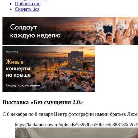
Outlook.com
Скачать .ics
Выставка «Без смущения 2.0»
С 8 декабря по 8 января Центр фотографии имени братьев Люм
https://kudamoscow.ru/uploads/5e263baa50feaede888180d2cd