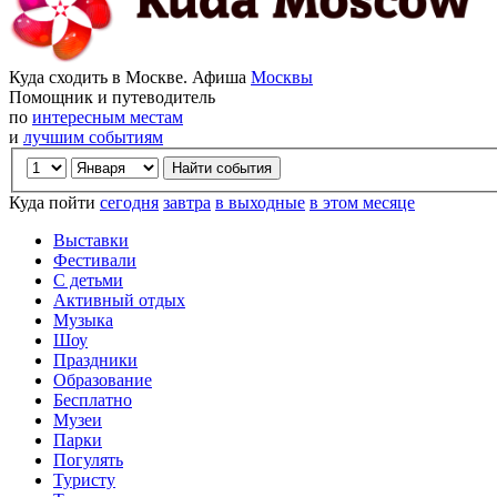
Куда сходить в Москве. Афиша
Москвы
Помощник и путеводитель
по
интересным местам
и
лучшим событиям
Куда пойти
сегодня
завтра
в выходные
в этом месяце
Выставки
Фестивали
С детьми
Активный отдых
Музыка
Шоу
Праздники
Образование
Бесплатно
Музеи
Парки
Погулять
Туристу