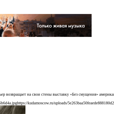
ьер возвращает на свои стены выставку «Без cмущения» америк
5b6d4a.jpg
https://kudamoscow.ru/uploads/5e263baa50feaede888180d