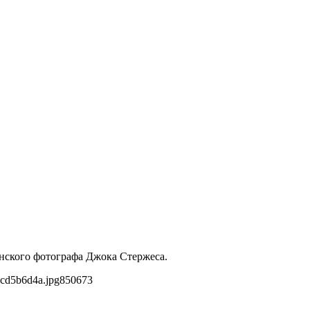
анского фотографа Джока Стержеса.
2cd5b6d4a.jpg
850
673