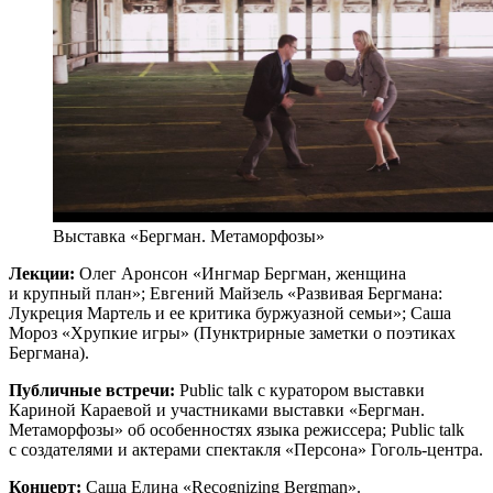
Выставка «Бергман. Метаморфозы»
Лекции:
Олег Аронсон «Ингмар Бергман, женщина
и крупный план»; Евгений Майзель «Развивая Бергмана:
Лукреция Мартель и ее критика буржуазной семьи»; Саша
Мороз «Хрупкие игры» (Пунктрирные заметки о поэтиках
Бергмана).
Публичные встречи:
Public talk с куратором выставки
Кариной Караевой и участниками выставки «Бергман.
Метаморфозы» об особенностях языка режиссера; Public talk
с создателями и актерами спектакля «Персона» Гоголь-центра.
Концерт:
Саша Елина «Recognizing Bergman».