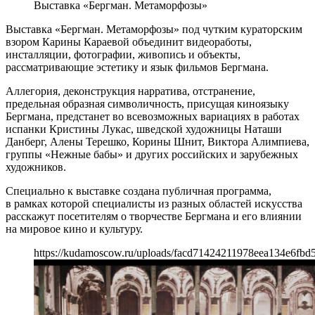
Выставка «Бергман. Метаморфозы»
Выставка «Бергман. Метаморфозы» под чутким кураторским
взором Карины Караевой объединит видеоработы,
инсталляции, фотографии, живопись и объекты,
рассматривающие эстетику и язык фильмов Бергмана.
Аллегория, деконструкция нарратива, отстранение,
предельная образная символичность, присущая киноязыку
Бергмана, предстанет во всевозможных вариациях в работах
испанки Кристины Лукас, шведской художницы Наташи
Данберг, Алены Терешко, Корины Шнит, Виктора Алимпиева,
группы «Нежные бабы» и других российских и зарубежных
художников.
Специально к выставке создана публичная программа,
в рамках которой специалисты из разных областей искусства
расскажут посетителям о творчестве Бергмана и его влиянии
на мировое кино и культуру.
https://kudamoscow.ru/uploads/facd71424211978eea134e6fbd