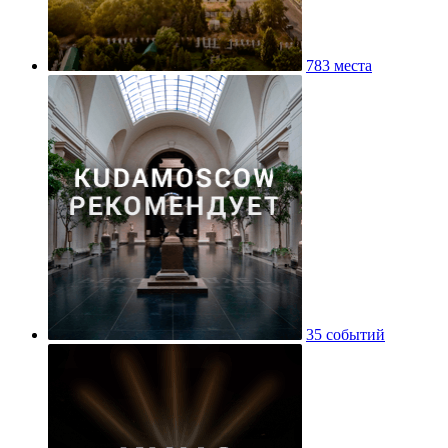
783 места
35 событий