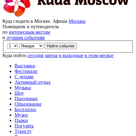
Куда сходить в Москве. Афиша
Москвы
Помощник и путеводитель
по
интересным местам
и
лучшим событиям
Куда пойти
сегодня
завтра
в выходные
в этом месяце
Выставки
Фестивали
С детьми
Активный отдых
Музыка
Шоу
Праздники
Образование
Бесплатно
Музеи
Парки
Погулять
Туристу