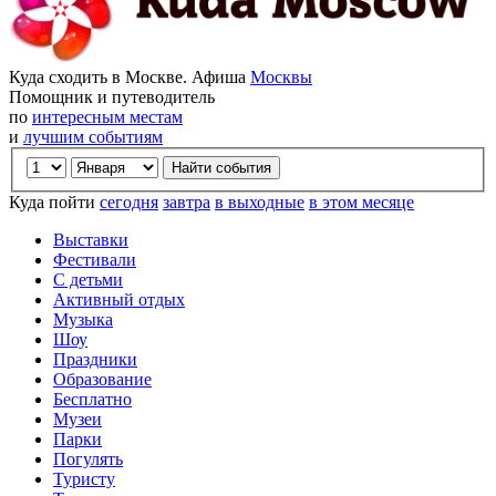
Куда сходить в Москве. Афиша
Москвы
Помощник и путеводитель
по
интересным местам
и
лучшим событиям
Куда пойти
сегодня
завтра
в выходные
в этом месяце
Выставки
Фестивали
С детьми
Активный отдых
Музыка
Шоу
Праздники
Образование
Бесплатно
Музеи
Парки
Погулять
Туристу