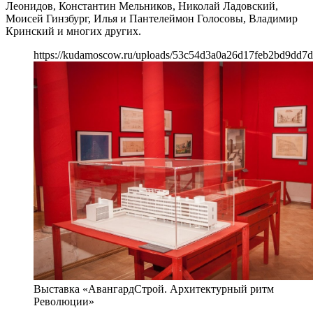
Леонидов, Константин Мельников, Николай Ладовский,
Моисей Гинзбург, Илья и Пантелеймон Голосовы, Владимир
Кринский и многих других.
https://kudamoscow.ru/uploads/53c54d3a0a26d17feb2bd9dd7
Выставка «АвангардСтрой. Архитектурный ритм
Революции»