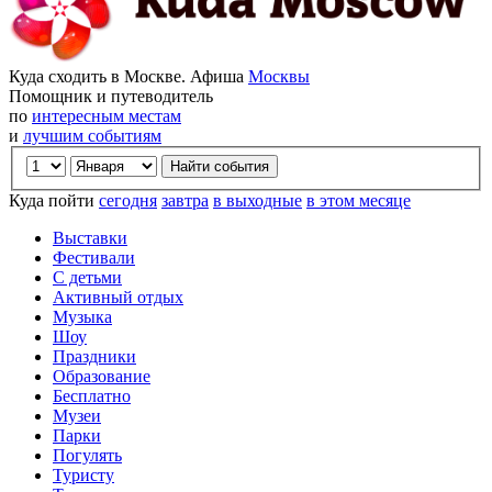
Куда сходить в Москве. Афиша
Москвы
Помощник и путеводитель
по
интересным местам
и
лучшим событиям
Куда пойти
сегодня
завтра
в выходные
в этом месяце
Выставки
Фестивали
С детьми
Активный отдых
Музыка
Шоу
Праздники
Образование
Бесплатно
Музеи
Парки
Погулять
Туристу