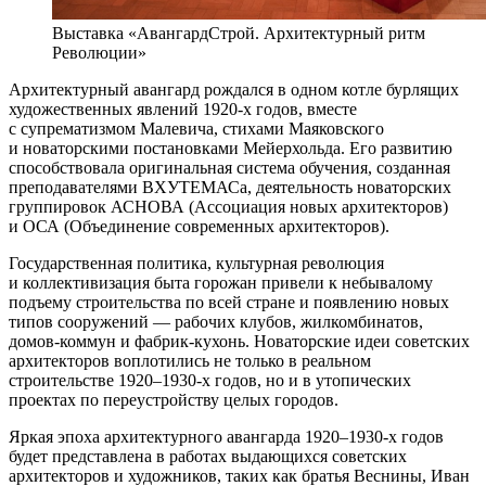
Выставка «АвангардСтрой. Архитектурный ритм
Революции»
Архитектурный авангард рождался в одном котле бурлящих
художественных явлений 1920-х годов, вместе
с супрематизмом Малевича, стихами Маяковского
и новаторскими постановками Мейерхольда. Его развитию
способствовала оригинальная система обучения, созданная
преподавателями ВХУТЕМАСа, деятельность новаторских
группировок АСНОВА (Ассоциация новых архитекторов)
и ОСА (Объединение современных архитекторов).
Государственная политика, культурная революция
и коллективизация быта горожан привели к небывалому
подъему строительства по всей стране и появлению новых
типов сооружений — рабочих клубов, жилкомбинатов,
домов-коммун и фабрик-кухонь. Новаторские идеи советских
архитекторов воплотились не только в реальном
строительстве 1920–1930-х годов, но и в утопических
проектах по переустройству целых городов.
Яркая эпоха архитектурного авангарда 1920–1930-х годов
будет представлена в работах выдающихся советских
архитекторов и художников, таких как братья Веснины, Иван