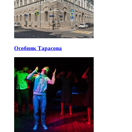
Особняк Тарасова