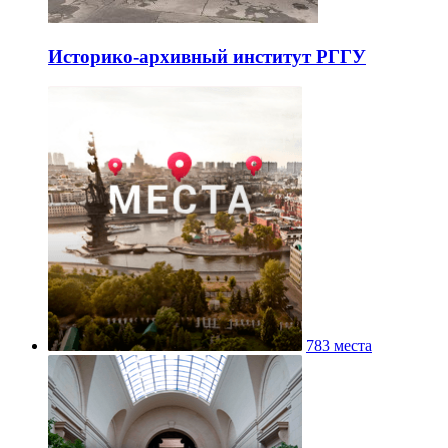
Историко-архивный институт РГГУ
783 места