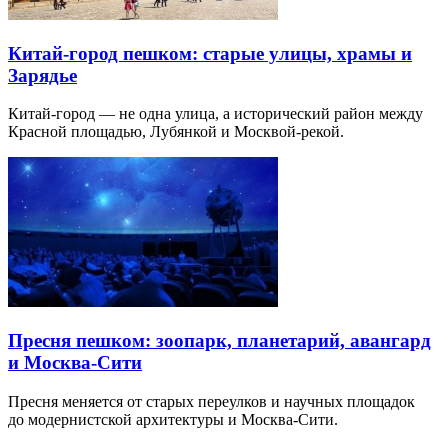
Китай-город пешком: старые улицы, храмы и
Зарядье
Китай-город — не одна улица, а исторический район между
Красной площадью, Лубянкой и Москвой-рекой.
Пресня пешком: зоопарк, планетарий, авангард
и Москва-Сити
Пресня меняется от старых переулков и научных площадок
до модернистской архитектуры и Москва-Сити.