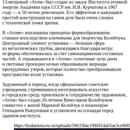
13-метровый «Атом» был создан по заказу Института атомной
энергии Академии наук СССР им. И.В. Курчатова в 1967
году — к 50-летию революции. Его эффектная и кажущаяся
простой конструкция на самом деле была очень сложна
с технической точки зрения.
В «Атоме» воплощены принципы формообразования,
ставшие впоследствии ключевыми для творчества Колейчука.
Центральный элемент установки — большая сфера
из металлических трубок, движущаяся благодаря ветру;
ее форма обеспечивалась за счет самонапряжения составных
частей. А отражавшиеся в «Атоме» солнечные лучи днем
и световые проекции ночью образовывали мириады
причудливых узоров, которые полностью преобразовывали
пространство возле установки.
Задуманный в период, когда официальные советские
учреждения, стремившиеся интегрировать искусство
в городскую среду, привлекали к сотрудничеству художников,
«Атом» был создан 26-летним Вячеславом Колейчуком
совместно с женой Мариной Колейчук и инженером
Геннадием Рыкуновым и установлен на площади перед
зданием института.
https://kudamoscow.ru/uploads/59b330ac198f454a65ae3ce96