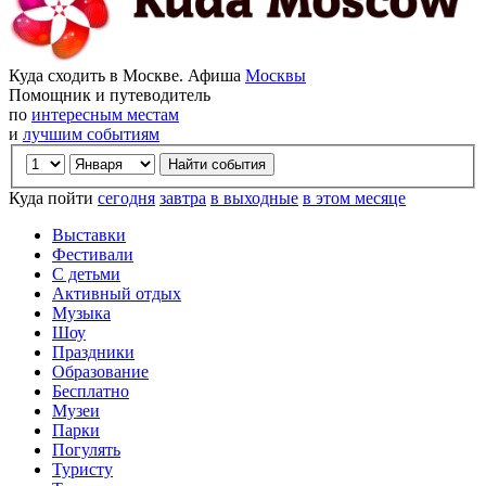
Куда сходить в Москве. Афиша
Москвы
Помощник и путеводитель
по
интересным местам
и
лучшим событиям
Куда пойти
сегодня
завтра
в выходные
в этом месяце
Выставки
Фестивали
С детьми
Активный отдых
Музыка
Шоу
Праздники
Образование
Бесплатно
Музеи
Парки
Погулять
Туристу